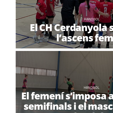
HANDBOL
El CH Cerdanyola s
l’ascens fe
HANDBOL
El femení s’imposa a
semifinals i el mas