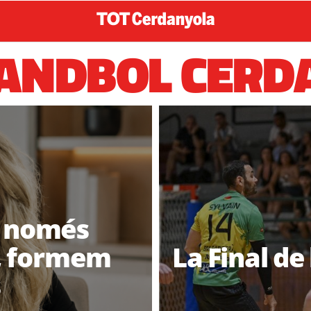
HANDBOL CERD
o només
, formem
La Final de
s