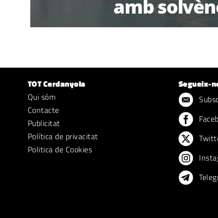
amb solvèn
TOT Cerdanyola
Segueix-n
Qui sóm
Subscr
Contacte
Face
Publicitat
Política de privacitat
Twitt
Politica de Cookies
Insta
Teleg