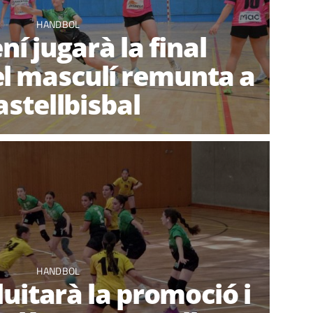
HANDBOL
ní jugarà la final
 el masculí remunta a
astellbisbal
HANDBOL
luitarà la promoció i