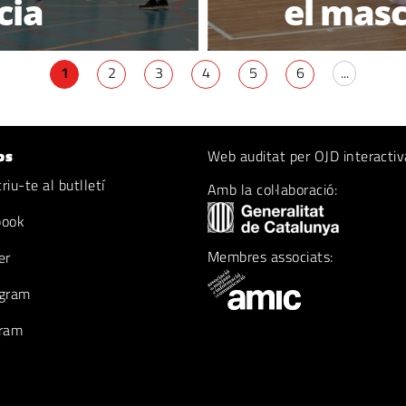
cia
el masc
1
2
3
4
5
6
...
os
Web auditat per OJD interactiv
iu-te al butlletí
Amb la col·laboració:
book
Membres associats:
er
gram
ram