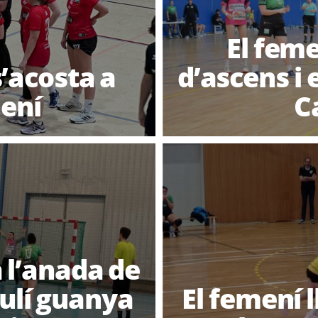
El feme
’acosta a
d’ascens i
mení
C
 l’anada de
culí guanya
El femení l