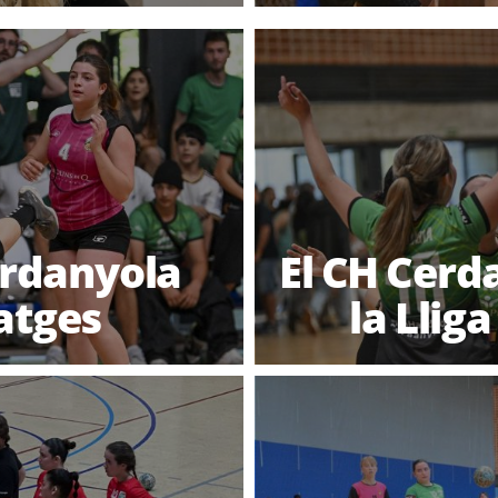
erdanyola
El CH Cerd
atges
la Llig