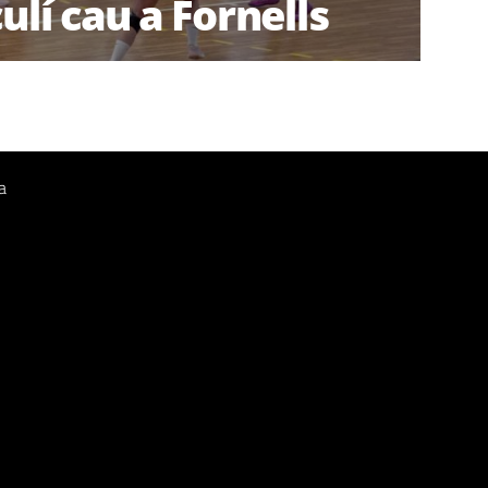
ulí cau a Fornells
a