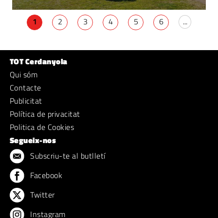
1
2
3
4
5
6
...
TOT Cerdanyola
Qui sóm
Contacte
Publicitat
Política de privacitat
Politica de Cookies
Segueix-nos
Subscriu-te al butlletí
Facebook
Twitter
Instagram