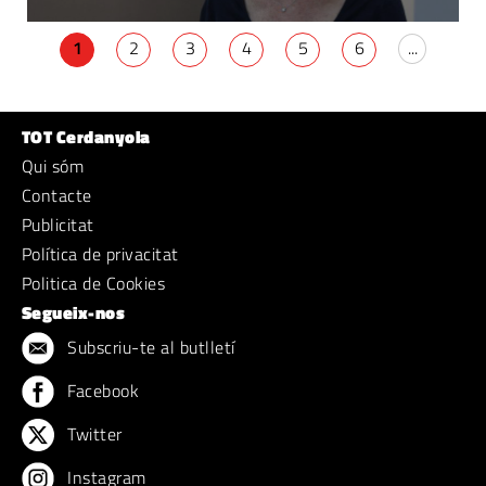
1
2
3
4
5
6
...
TOT Cerdanyola
Qui sóm
Contacte
Publicitat
Política de privacitat
Politica de Cookies
Segueix-nos
Subscriu-te al butlletí
Facebook
Twitter
Instagram