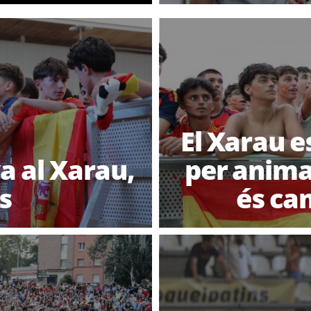
El Xarau e
a al Xarau,
per anima
s
és ca