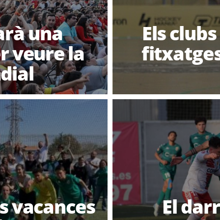
arà una
Els clubs
r veure la
fitxatge
dial
es vacances
El dar