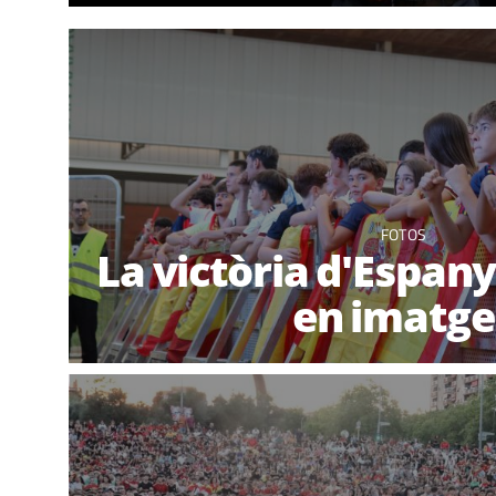
FOTOS
La victòria d'Espany
en imatge