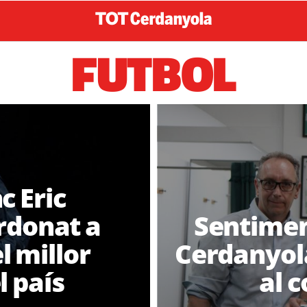
FUTBOL
c Eric
rdonat a
Sentimen
l millor
Cerdanyola
l país
al c