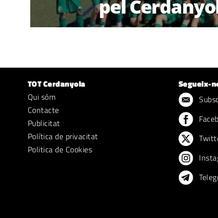
pel Cerdanyo
TOT Cerdanyola
Segueix-n
Qui sóm
Subscr
Contacte
Face
Publicitat
Política de privacitat
Twitt
Politica de Cookies
Insta
Teleg