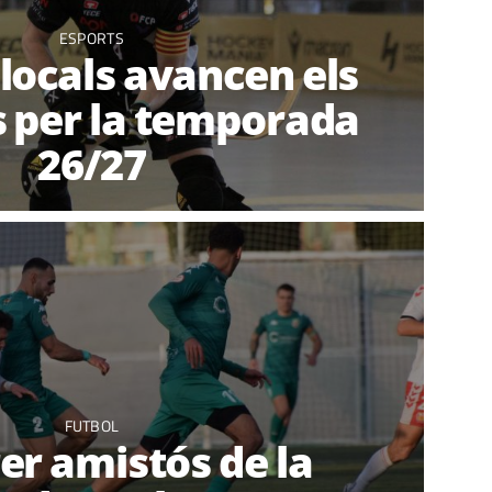
ESPORTS
 locals avancen els
s per la temporada
26/27
FUTBOL
rer amistós de la