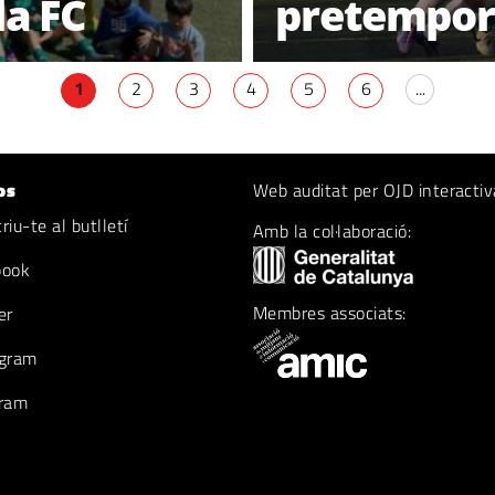
la FC
pretempor
1
2
3
4
5
6
...
os
Web auditat per OJD interactiv
iu-te al butlletí
Amb la col·laboració:
book
Membres associats:
er
gram
ram