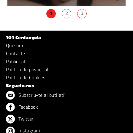
1
2
3
TOT Cerdanyola
Qui sóm
Contacte
Publicitat
Política de privacitat
Politica de Cookies
Segueix-nos
Subscriu-te al butlletí
Facebook
Twitter
Instagram