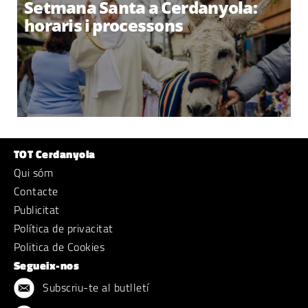
Setmana Santa a Cerdanyola:
horaris i processons
TOT Cerdanyola
Qui sóm
Contacte
Publicitat
Política de privacitat
Politica de Cookies
Segueix-nos
Subscriu-te al butlletí