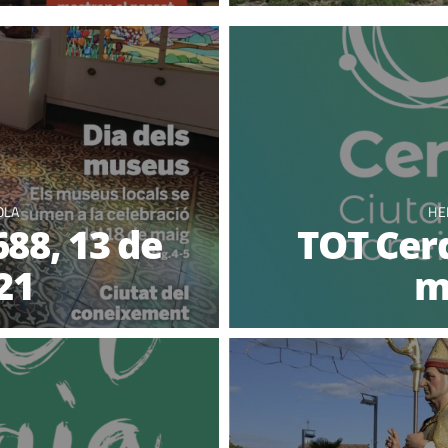
OLA
HE
88, 13 de
TOT Cerd
21
m