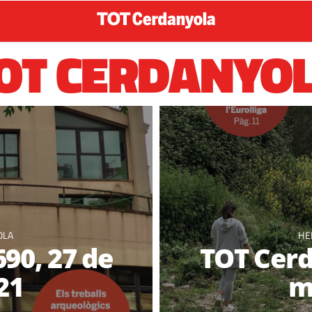
OT CERDANYO
OLA
HE
90, 27 de
TOT Cerd
21
m