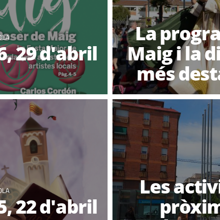
La progra
OLA
 29 d'abril
Maig i la d
més dest
Les activ
OLA
 22 d'abril
pròxim