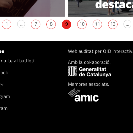
destac
1
...
7
8
9
10
11
12
...
os
Web auditat per OJD interactiv
iu-te al butlletí
Amb la col·laboració:
book
Membres associats:
er
gram
ram