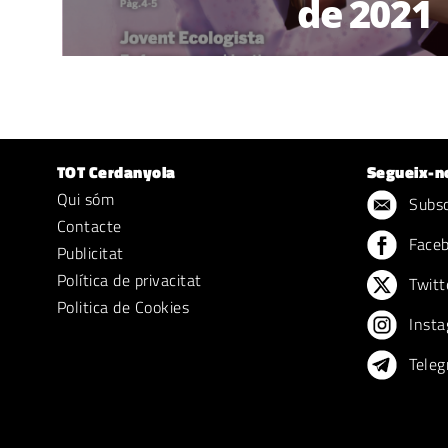
de 2021
TOT Cerdanyola
Segueix-n
Qui sóm
Subscr
Contacte
Face
Publicitat
Política de privacitat
Twitt
Politica de Cookies
Insta
Teleg