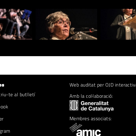
os
Web auditat per OJD interactiv
iu-te al butlletí
Amb la col·laboració:
book
Membres associats:
er
gram