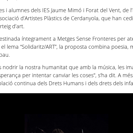
stes i alumnes dels IES Jaume Mimó i Forat del Vent, de 
sociació d’Artistes Plàstics de Cerdanyola, que han cedi
rteig d’art.
destinada íntegrament a Metges Sense Fronteres per ate
a el lema “Solidaritz/ART”, la proposta combina poesia, 
 pau.
és nodrir la nostra humanitat que amb la música, les ima
rança per intentar canviar les coses", s'ha dit. A més, 
iolació continua dels Drets Humans i dels drets dels inf