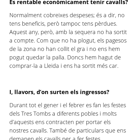
És rentable econòmicament tenir cavalls?
Normalment cobreixes despeses; és a dir, no
tens beneficis, però tampoc tens pèrdues.
Aquest any, però, amb la sequera no ha sortit
a compte. Com que no ha plogut, els pagesos
de la zona no han collit el gra i no ens hem
pogut quedar la palla. Doncs hem hagut de
comprar-la a Lleida i ens ha sortit més car.
I, llavors, d’on surten els ingressos?
Durant tot el gener i el febrer es fan les festes
dels Tres Tombs a diferents pobles i molts
d’aquests ens contracten per portar els
nostres cavalls. També de particulars que ens
demanen els cavalls per a fer festes,