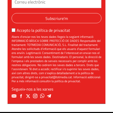
Subscriure'm
Accepto la
política de privacitat
Abans d'enviar-nos les teves dades llegeix la següent informació
INFORMACIÓ BÀSICA SOBRE PROTECCIÓ DE DADES Responsable del
tractament: TOTMEDIA COMUNICACIÓ, S.L. Finalitat del tractament:
Atendre les sol·licituds d'informació que els usuaris d'aquest formulari
ens enviïn. Legitimació: Consentiment de l'interessat en enviar-nos el
formulari amb les seves dades. Destinataris: El personal, la direcció de
l'empesa i els prestadors de serveis necessaris per complir amb les
nostres obligacions. No cedirem les seves dades a tercers. Drets que
l'assisteixen: Té dret a accedir, rectificar i/o suprimir les seves dades,
així com altres drets, com s'explica detalladament a la política de
privacitat, dirigint-se a
privacitat@totmedia.cat
. Informació addicional:
Per a més informació consultin la
política de privacitat
.
Segueix-nos a les xarxes