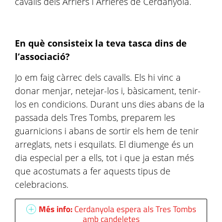
cavalls dels Arriers i Arrieres de Cerdanyola.
En què consisteix la teva tasca dins de
l’associació?
Jo em faig càrrec dels cavalls. Els hi vinc a
donar menjar, netejar-los i, bàsicament, tenir-
los en condicions. Durant uns dies abans de la
passada dels Tres Tombs, preparem les
guarnicions i abans de sortir els hem de tenir
arreglats, nets i esquilats. El diumenge és un
dia especial per a ells, tot i que ja estan més
que acostumats a fer aquests tipus de
celebracions.
Més info:
Cerdanyola espera als Tres Tombs
amb candeletes