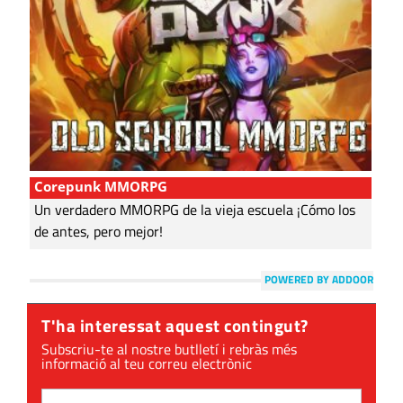
Corepunk MMORPG
Un verdadero MMORPG de la vieja escuela ¡Cómo los
de antes, pero mejor!
POWERED BY ADDOOR
T'ha interessat aquest contingut?
Subscriu-te al nostre butlletí i rebràs més
informació al teu correu electrònic