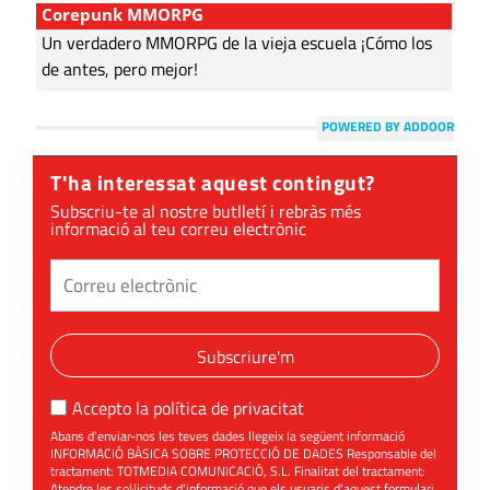
Corepunk MMORPG
Un verdadero MMORPG de la vieja escuela ¡Cómo los
de antes, pero mejor!
POWERED BY ADDOOR
T'ha interessat aquest contingut?
Subscriu-te al nostre butlletí i rebràs més
informació al teu correu electrònic
Subscriure'm
Accepto la
política de privacitat
Abans d'enviar-nos les teves dades llegeix la següent informació
INFORMACIÓ BÀSICA SOBRE PROTECCIÓ DE DADES Responsable del
tractament: TOTMEDIA COMUNICACIÓ, S.L. Finalitat del tractament:
Atendre les sol·licituds d'informació que els usuaris d'aquest formulari