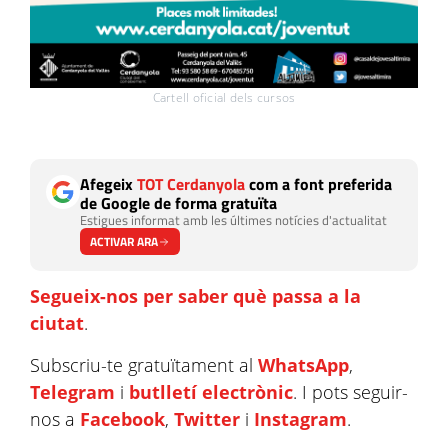
Cartell oficial dels cursos
Afegeix
TOT Cerdanyola
com a font preferida
de Google de forma gratuïta
Estigues informat amb les últimes notícies d'actualitat
ACTIVAR ARA
Segueix-nos per saber què passa a la
ciutat
.
Subscriu-te gratuïtament al
WhatsApp
,
Telegram
i
butlletí electrònic
. I pots seguir-
nos a
Facebook
,
Twitter
i
Instagram
.