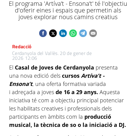
El programa 'Artíva’t - Ensona’t' té l'objectiu
d'oferir eines i espais que permetin als
joves explorar nous camins creatius
Redacció
Cerdanyola del Vallès.
20 de gener de
2026 12:06
El
Casal de Joves de Cerdanyola
presenta
una nova edició dels
cursos
Artíva’t -
Ensona’t
, una oferta formativa variada
i adreçada a joves
de 16 a 29 anys.
Aquesta
iniciativa té com a objectiu principal potenciar
les habilitats creatives i professionals dels
participants en àmbits com la
producció
musical, la tècnica de so o la iniciació a DJ.