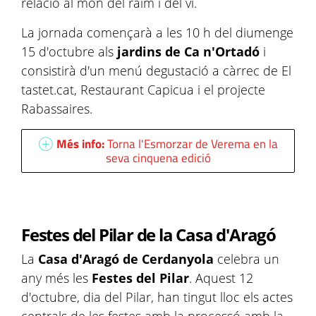
relació al món del raïm i del vi.
La jornada començarà a les 10 h del diumenge
15 d'octubre als
jardins de Ca n'Ortadó
i
consistirà d'un menú degustació a càrrec de El
tastet.cat, Restaurant Capicua i el projecte
Rabassaires.
Més info:
Torna l'Esmorzar de Verema en la
seva cinquena edició
Festes del Pilar de la Casa d'Aragó
La
Casa d'Aragó de Cerdanyola
celebra un
any més les
Festes del Pilar
. Aquest 12
d'octubre, dia del Pilar, han tingut lloc els actes
centrals de les festes amb la processó amb la