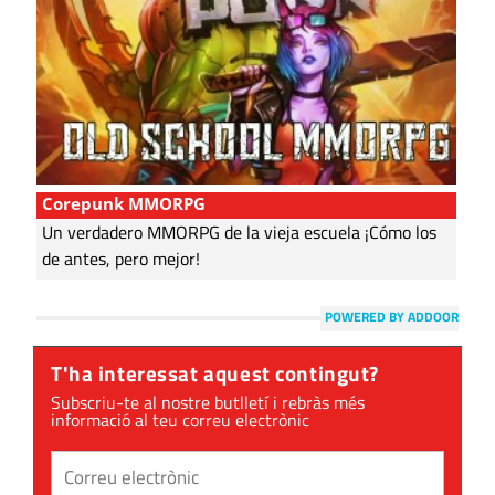
Corepunk MMORPG
Un verdadero MMORPG de la vieja escuela ¡Cómo los
de antes, pero mejor!
POWERED BY ADDOOR
T'ha interessat aquest contingut?
Subscriu-te al nostre butlletí i rebràs més
informació al teu correu electrònic