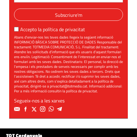
Subscriure'm
Accepto la
política de privacitat
Abans d'enviar-nos les teves dades llegeix la següent informació
INFORMACIÓ BÀSICA SOBRE PROTECCIÓ DE DADES Responsable del
tractament: TOTMEDIA COMUNICACIÓ, S.L. Finalitat del tractament:
Atendre les sol·licituds d'informació que els usuaris d'aquest formulari
ens enviïn. Legitimació: Consentiment de l'interessat en enviar-nos el
formulari amb les seves dades. Destinataris: El personal, la direcció de
l'empesa i els prestadors de serveis necessaris per complir amb les
nostres obligacions. No cedirem les seves dades a tercers. Drets que
l'assisteixen: Té dret a accedir, rectificar i/o suprimir les seves dades,
així com altres drets, com s'explica detalladament a la política de
privacitat, dirigint-se a
privacitat@totmedia.cat
. Informació addicional:
Per a més informació consultin la
política de privacitat
.
Segueix-nos a les xarxes
TOT Cerdanyola