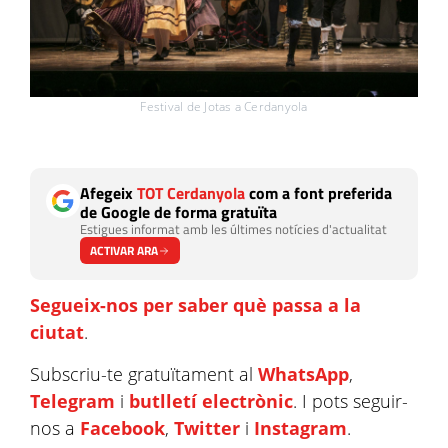
Festival de Jotas a Cerdanyola
Afegeix
TOT Cerdanyola
com a font preferida
de Google de forma gratuïta
Estigues informat amb les últimes notícies d'actualitat
ACTIVAR ARA
Segueix-nos per saber què passa a la
ciutat
.
Subscriu-te gratuïtament al
WhatsApp
,
Telegram
i
butlletí electrònic
. I pots seguir-
nos a
Facebook
,
Twitter
i
Instagram
.