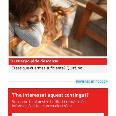
Tu cuerpo pide descanso
¿Crees que duermes suficiente? Quizá no
POWERED BY ADDOOR
T'ha interessat aquest contingut?
Subscriu-te al nostre butlletí i rebràs més
informació al teu correu electrònic