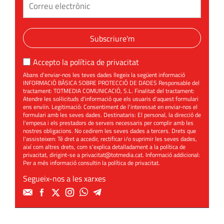
Subscriure'm
Accepto la
política de privacitat
Abans d'enviar-nos les teves dades llegeix la següent informació
INFORMACIÓ BÀSICA SOBRE PROTECCIÓ DE DADES Responsable del
tractament: TOTMEDIA COMUNICACIÓ, S.L. Finalitat del tractament:
Atendre les sol·licituds d'informació que els usuaris d'aquest formulari
ens enviïn. Legitimació: Consentiment de l'interessat en enviar-nos el
formulari amb les seves dades. Destinataris: El personal, la direcció de
l'empesa i els prestadors de serveis necessaris per complir amb les
nostres obligacions. No cedirem les seves dades a tercers. Drets que
l'assisteixen: Té dret a accedir, rectificar i/o suprimir les seves dades,
així com altres drets, com s'explica detalladament a la política de
privacitat, dirigint-se a
privacitat@totmedia.cat
. Informació addicional:
Per a més informació consultin la
política de privacitat
.
Segueix-nos a les xarxes