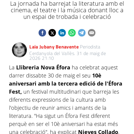
La jornada ha barrejat la literatura amb el
cinema, el teatre i la música donant lloc a
un espai de trobada i celebració
Laia Jubany Benavente
Periodista
Cerdanyola del Vallès.
31 de maig de
2026 21:10
La
Llibreria Nova Éfora
ha celebrat aquest
darrer dissabte 30 de maig el seu
10è
aniversari amb la tercera edició de l'Éfora
Fest,
un festival multitudinari que barreja les
diferents expressions de la cultura amb
l'objectiu de reunir amics i amants de la
literatura. "Ha sigut un Éfora Fest diferent
perquè en ser el 10è aniversari ha estat més
una celebració", ha explicat
Nieves Collado
,