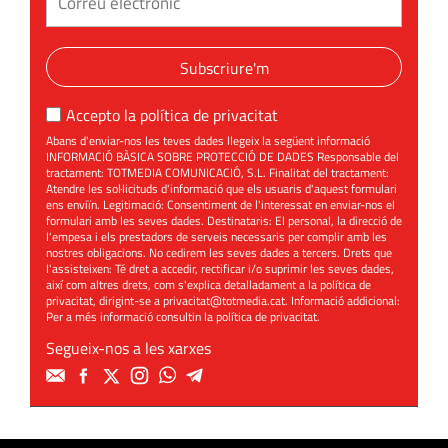
Subscriure'm
Accepto la
política de privacitat
Abans d'enviar-nos les teves dades llegeix la següent informació
INFORMACIÓ BÀSICA SOBRE PROTECCIÓ DE DADES Responsable del
tractament: TOTMEDIA COMUNICACIÓ, S.L. Finalitat del tractament:
Atendre les sol·licituds d'informació que els usuaris d'aquest formulari
ens enviïn. Legitimació: Consentiment de l'interessat en enviar-nos el
formulari amb les seves dades. Destinataris: El personal, la direcció de
l'empesa i els prestadors de serveis necessaris per complir amb les
nostres obligacions. No cedirem les seves dades a tercers. Drets que
l'assisteixen: Té dret a accedir, rectificar i/o suprimir les seves dades,
així com altres drets, com s'explica detalladament a la política de
privacitat, dirigint-se a
privacitat@totmedia.cat
. Informació addicional:
Per a més informació consultin la
política de privacitat
.
Segueix-nos a les xarxes