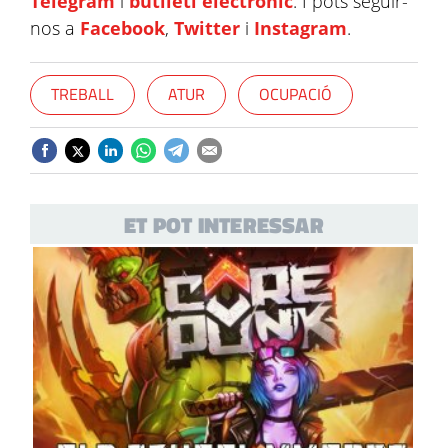
Telegram
i
butlletí electrònic
. I pots seguir-
nos a
Facebook
,
Twitter
i
Instagram
.
TREBALL
ATUR
OCUPACIÓ
ET POT INTERESSAR