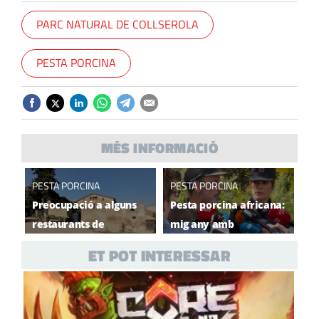
PARC NATURAL DE COLLSEROLA
PESTA PORCINA
MÉS INFORMACIÓ
PESTA PORCINA
PESTA PORCINA
Preocupació a alguns
Pesta porcina africana:
restaurants de
mig any amb
Collserola per una
restriccions a
ET POT INTERESSAR
caiguda de fins al 50%
Collserola
d’activitat