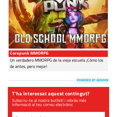
Corepunk MMORPG
Un verdadero MMORPG de la vieja escuela ¡Cómo los
de antes, pero mejor!
POWERED BY ADDOOR
T'ha interessat aquest contingut?
Subscriu-te al nostre butlletí i rebràs més
informació al teu correu electrònic