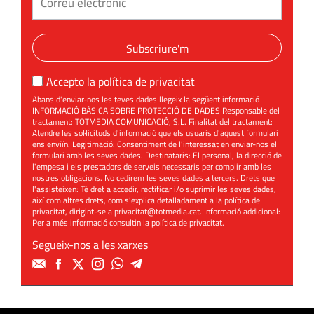
Subscriure'm
Accepto la
política de privacitat
Abans d'enviar-nos les teves dades llegeix la següent informació
INFORMACIÓ BÀSICA SOBRE PROTECCIÓ DE DADES Responsable del
tractament: TOTMEDIA COMUNICACIÓ, S.L. Finalitat del tractament:
Atendre les sol·licituds d'informació que els usuaris d'aquest formulari
ens enviïn. Legitimació: Consentiment de l'interessat en enviar-nos el
formulari amb les seves dades. Destinataris: El personal, la direcció de
l'empesa i els prestadors de serveis necessaris per complir amb les
nostres obligacions. No cedirem les seves dades a tercers. Drets que
l'assisteixen: Té dret a accedir, rectificar i/o suprimir les seves dades,
així com altres drets, com s'explica detalladament a la política de
privacitat, dirigint-se a
privacitat@totmedia.cat
. Informació addicional:
Per a més informació consultin la
política de privacitat
.
Segueix-nos a les xarxes