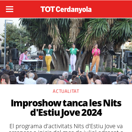
ACTUALITAT
Improshow tanca les Nits
d'Estiu Jove 2024
El programa d'activitats Nits d'Estiu Jove va