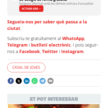
Estigues informat amb les últimes notícies d'actualitat
ACTIVAR ARA
Segueix-nos per saber què passa a la
ciutat
.
Subscriu-te gratuïtament al
WhatsApp
,
Telegram
i
butlletí electrònic
. I pots seguir-
nos a
Facebook
,
Twitter
i
Instagram
.
CASAL DE JOVES
ET POT INTERESSAR