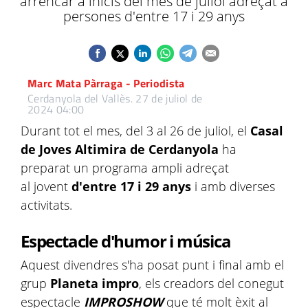
arrencar a inicis del mes de juliol adreçat a
persones d'entre 17 i 29 anys
Marc Mata Pàrraga - Periodista
Cerdanyola del Vallès.
27 de juliol de
2024 04:00
Durant tot el mes, del 3 al 26 de juliol, el
Casal
de Joves Altimira de Cerdanyola
ha
preparat un programa ampli adreçat
al jovent
d'entre 17 i 29 anys
i amb diverses
activitats.
Espectacle d'humor i música
Aquest divendres s'ha posat punt i final amb el
grup
Planeta impro
, els creadors del conegut
espectacle
IMPROSHOW
que té molt èxit al