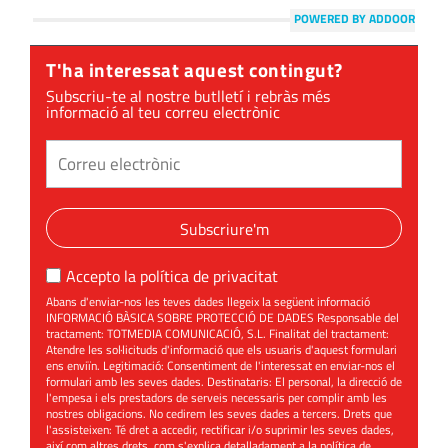
POWERED BY ADDOOR
T'ha interessat aquest contingut?
Subscriu-te al nostre butlletí i rebràs més
informació al teu correu electrònic
Subscriure'm
Accepto la
política de privacitat
Abans d'enviar-nos les teves dades llegeix la següent informació
INFORMACIÓ BÀSICA SOBRE PROTECCIÓ DE DADES Responsable del
tractament: TOTMEDIA COMUNICACIÓ, S.L. Finalitat del tractament:
Atendre les sol·licituds d'informació que els usuaris d'aquest formulari
ens enviïn. Legitimació: Consentiment de l'interessat en enviar-nos el
formulari amb les seves dades. Destinataris: El personal, la direcció de
l'empesa i els prestadors de serveis necessaris per complir amb les
nostres obligacions. No cedirem les seves dades a tercers. Drets que
l'assisteixen: Té dret a accedir, rectificar i/o suprimir les seves dades,
així com altres drets, com s'explica detalladament a la política de