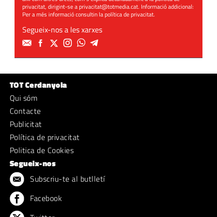
privacitat, dirigint-se a
privacitat@totmedia.cat
. Informació addicional:
Per a més informació consultin la
política de privacitat
.
Segueix-nos a les xarxes
TOT Cerdanyola
Qui sóm
Contacte
Publicitat
Política de privacitat
Politica de Cookies
Segueix-nos
Subscriu-te al butlletí
Facebook