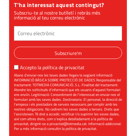
T'ha interessat aquest contingut?
Subscriu-te al nostre butlletí i rebràs més
informació al teu correu electrònic
Subscriure'm
Accepto la
política de privacitat
Abans d'enviar-nos les teves dades llegeix la següent informació
INFORMACIÓ BÀSICA SOBRE PROTECCIÓ DE DADES Responsable del
tractament: TOTMEDIA COMUNICACIÓ, S.L. Finalitat del tractament:
Atendre les sol·licituds d'informació que els usuaris d'aquest formulari
ens enviïn. Legitimació: Consentiment de l'interessat en enviar-nos el
formulari amb les seves dades. Destinataris: El personal, la direcció de
l'empesa i els prestadors de serveis necessaris per complir amb les
nostres obligacions. No cedirem les seves dades a tercers. Drets que
l'assisteixen: Té dret a accedir, rectificar i/o suprimir les seves dades,
així com altres drets, com s'explica detalladament a la política de
privacitat, dirigint-se a
privacitat@totmedia.cat
. Informació addicional:
Per a més informació consultin la
política de privacitat
.