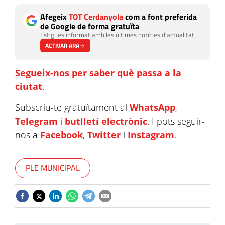
Afegeix
TOT Cerdanyola
com a font preferida
de Google de forma gratuïta
Estigues informat amb les últimes notícies d'actualitat
ACTIVAR ARA
Segueix-nos per saber què passa a la
ciutat
.
Subscriu-te gratuïtament al
WhatsApp
,
Telegram
i
butlletí electrònic
. I pots seguir-
nos a
Facebook
,
Twitter
i
Instagram
.
PLE MUNICIPAL