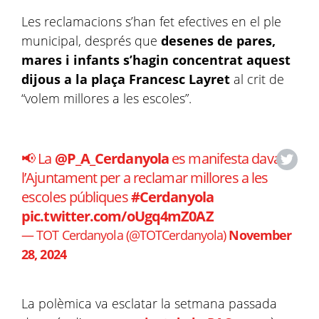
Les reclamacions s’han fet efectives en el ple
municipal, després que
desenes de pares,
mares i infants s’hagin concentrat aquest
dijous a la plaça Francesc Layret
al crit de
“volem millores a les escoles”.
📢 La
@P_A_Cerdanyola
es manifesta davant
l’Ajuntament per a reclamar millores a les
escoles públiques
#Cerdanyola
pic.twitter.com/oUgq4mZ0AZ
— TOT Cerdanyola (@TOTCerdanyola)
November
28, 2024
La polèmica va esclatar la setmana passada