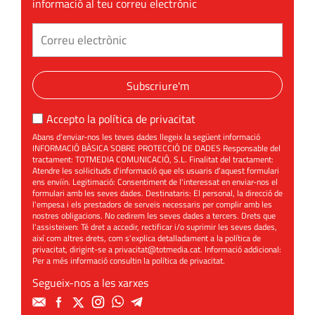
informació al teu correu electrònic
Subscriure'm
Accepto la
política de privacitat
Abans d'enviar-nos les teves dades llegeix la següent informació
INFORMACIÓ BÀSICA SOBRE PROTECCIÓ DE DADES Responsable del
tractament: TOTMEDIA COMUNICACIÓ, S.L. Finalitat del tractament:
Atendre les sol·licituds d'informació que els usuaris d'aquest formulari
ens enviïn. Legitimació: Consentiment de l'interessat en enviar-nos el
formulari amb les seves dades. Destinataris: El personal, la direcció de
l'empesa i els prestadors de serveis necessaris per complir amb les
nostres obligacions. No cedirem les seves dades a tercers. Drets que
l'assisteixen: Té dret a accedir, rectificar i/o suprimir les seves dades,
així com altres drets, com s'explica detalladament a la política de
privacitat, dirigint-se a
privacitat@totmedia.cat
. Informació addicional:
Per a més informació consultin la
política de privacitat
.
Segueix-nos a les xarxes