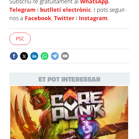
Subscriu-te gratuïtament al
WhatsApp
,
Telegram
i
butlletí electrònic
. I pots seguir-
nos a
Facebook
,
Twitter
i
Instagram
.
PSC
ET POT INTERESSAR