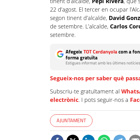
tinent d’alcalde,
Pepi Rivera
, que 
22 d’agost. El tercer en ocupar l’Al
segon tinent d’alcalde,
David Gonz
de setembre. L’alcalde,
Carlos Co
setembre.
Afegeix
TOT Cerdanyola
com a fon
forma gratuïta
Estigues informat amb les últimes notícies
Segueix-nos per saber què passa
Subscriu-te gratuïtament al
Whats
electrònic
. I pots seguir-nos a
Fa
AJUNTAMENT