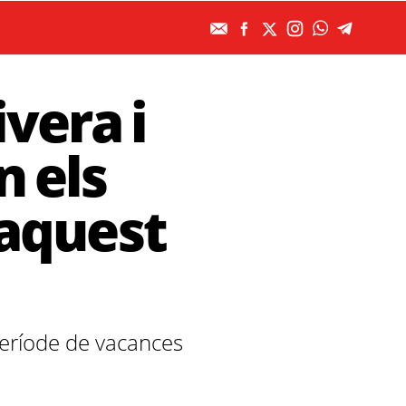
ivera i
n els
'aquest
 període de vacances