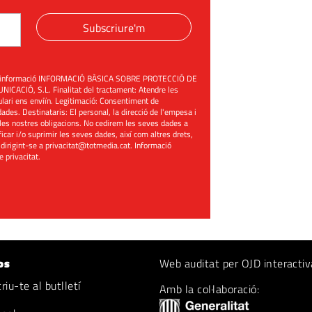
Subscriure'm
üent informació INFORMACIÓ BÀSICA SOBRE PROTECCIÓ DE
ACIÓ, S.L. Finalitat del tractament: Atendre les
mulari ens enviïn. Legitimació: Consentiment de
ades. Destinataris: El personal, la direcció de l'empesa i
les nostres obligacions. No cedirem les seves dades a
ificar i/o suprimir les seves dades, així com altres drets,
 dirigint-se a
privacitat@totmedia.cat
. Informació
de privacitat
.
os
Web auditat per OJD interactiv
iu-te al butlletí
Amb la col·laboració: