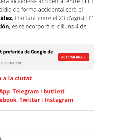
serà alcaldessa accidental entre l’11 i
caldia de forma accidental serà el
ález
, i ho farà entre el 23 d’agost i l’1
rdón
, es reincorporà el dilluns 4 de
t preferida de Google de
ACTIVAR ARA
 d'actualitat
 a la ciutat
.
App
,
Telegram
i
butlletí
cebook
,
Twitter
i
Instagram
.