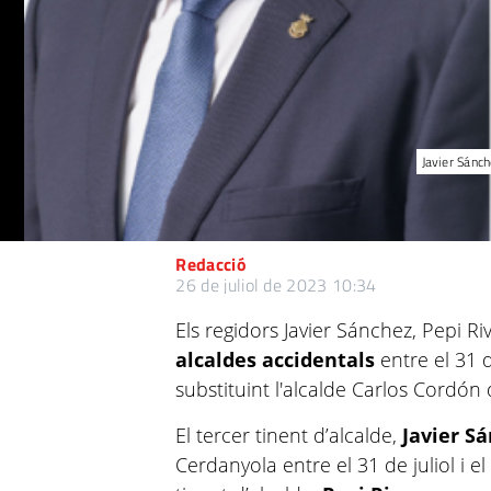
Javier Sánc
Redacció
26 de juliol de 2023 10:34
Els regidors Javier Sánchez, Pepi Ri
alcaldes
accidentals
entre el 31 d
substituint l'alcalde Carlos Cordón
El tercer tinent d’alcalde,
Javier S
Cerdanyola entre el 31 de juliol i el