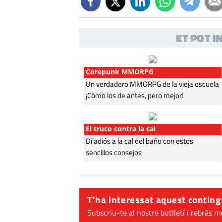
ET POT 
Corepunk MMORPG
Un verdadero MMORPG de la vieja escuela
¡Cómo los de antes, pero mejor!
El truco contra la cal
Di adiós a la cal del baño con estos
sencillos consejos
T'ha interessat aquest conting
Subscriu-te al nostre butlletí i rebràs m