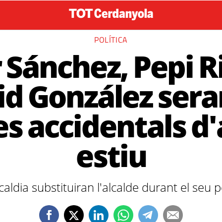
POLÍTICA
 Sánchez, Pepi R
d González sera
es accidentals d
estiu
alcaldia substituiran l'alcalde durant el seu