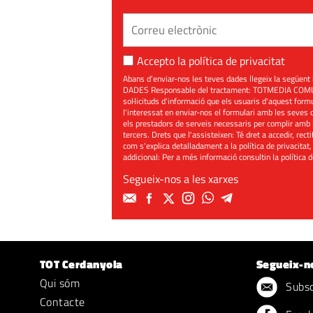
Accepto la
política de privacitat
Abans d'enviar-nos les teves dades llegeix la seg
DADES Responsable del tractament: TOTMEDIA COMUNIC
sol·licituds d'informació que els usuaris d'aquest for
l'interessat en enviar-nos el formulari amb les seves d
els prestadors de serveis necessaris per complir amb 
tercers. Drets que l'assisteixen: Té dret a accedir, rect
com s'explica detalladament a la política de privacitat,
addicional: Per a més informació consultin la
política 
Segueix-nos a les xarxes
TOT Cerdanyola
Segueix-n
Qui sóm
Subscr
Contacte