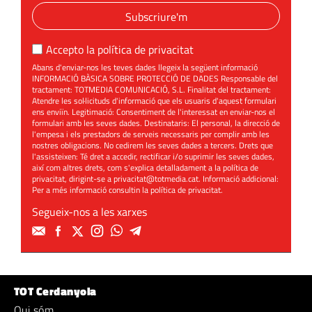
Subscriure'm
Accepto la
política de privacitat
Abans d'enviar-nos les teves dades llegeix la següent informació
INFORMACIÓ BÀSICA SOBRE PROTECCIÓ DE DADES Responsable del
tractament: TOTMEDIA COMUNICACIÓ, S.L. Finalitat del tractament:
Atendre les sol·licituds d'informació que els usuaris d'aquest formulari
ens enviïn. Legitimació: Consentiment de l'interessat en enviar-nos el
formulari amb les seves dades. Destinataris: El personal, la direcció de
l'empesa i els prestadors de serveis necessaris per complir amb les
nostres obligacions. No cedirem les seves dades a tercers. Drets que
l'assisteixen: Té dret a accedir, rectificar i/o suprimir les seves dades,
així com altres drets, com s'explica detalladament a la política de
privacitat, dirigint-se a
privacitat@totmedia.cat
. Informació addicional:
Per a més informació consultin la
política de privacitat
.
Segueix-nos a les xarxes
TOT Cerdanyola
Qui sóm