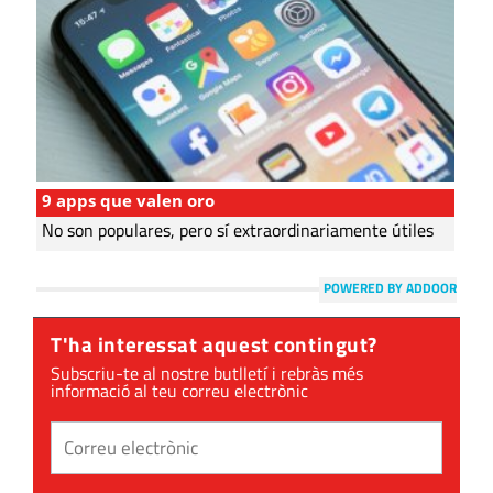
9 apps que valen oro
No son populares, pero sí extraordinariamente útiles
POWERED BY ADDOOR
T'ha interessat aquest contingut?
Subscriu-te al nostre butlletí i rebràs més
informació al teu correu electrònic