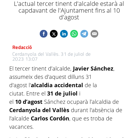
L'actual tercer tinent d'alcalde estarà al
capdavant de l'Ajuntament fins al 10
d'agost
Redacció
Cerdanyola del Vallès.
31 de juliol de
2023 13:07
El tercer tinent d’alcalde,
Javier Sánchez
,
assumeix des d'aquest dilluns 31
d'agost l'
alcaldia accidental
de la
ciutat. Entre el
31 de juliol
i
el
10 d’agost
Sánchez ocuparà l’alcaldia de
Cerdanyola del Vallès
durant l'absència de
l'alcalde
Carlos Cordón
, que es troba de
vacances.