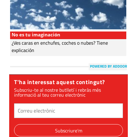
No es tu imaginación
¿Ves caras en enchufes, coches o nubes? Tiene
explicación
POWERED BY ADDOOR
T'ha interessat aquest contingut?
Subscriu-te al nostre butlletí i rebràs més
informació al teu correu electrònic
Subscriure'm