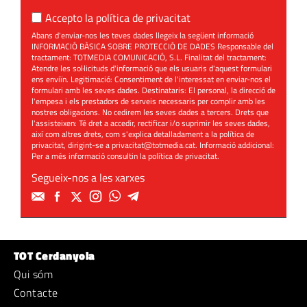
Accepto la
política de privacitat
Abans d'enviar-nos les teves dades llegeix la següent informació
INFORMACIÓ BÀSICA SOBRE PROTECCIÓ DE DADES Responsable del
tractament: TOTMEDIA COMUNICACIÓ, S.L. Finalitat del tractament:
Atendre les sol·licituds d'informació que els usuaris d'aquest formulari
ens enviïn. Legitimació: Consentiment de l'interessat en enviar-nos el
formulari amb les seves dades. Destinataris: El personal, la direcció de
l'empesa i els prestadors de serveis necessaris per complir amb les
nostres obligacions. No cedirem les seves dades a tercers. Drets que
l'assisteixen: Té dret a accedir, rectificar i/o suprimir les seves dades,
així com altres drets, com s'explica detalladament a la política de
privacitat, dirigint-se a
privacitat@totmedia.cat
. Informació addicional:
Per a més informació consultin la
política de privacitat
.
Segueix-nos a les xarxes
TOT Cerdanyola
Qui sóm
Contacte