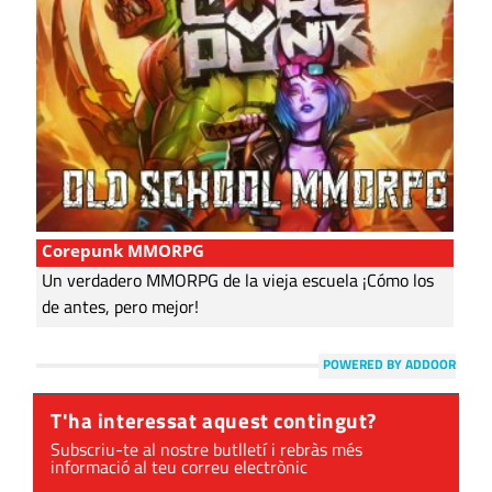
Corepunk MMORPG
Un verdadero MMORPG de la vieja escuela ¡Cómo los
de antes, pero mejor!
POWERED BY ADDOOR
T'ha interessat aquest contingut?
Subscriu-te al nostre butlletí i rebràs més
informació al teu correu electrònic