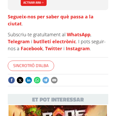
ACTIVAR ARA
Segueix-nos per saber què passa a la
ciutat
.
Subscriu-te gratuïtament al
WhatsApp
,
Telegram
i
butlletí electrònic
. I pots seguir-
nos a
Facebook
,
Twitter
i
Instagram
.
SINCROTRÓ D'ALBA
ET POT INTERESSAR