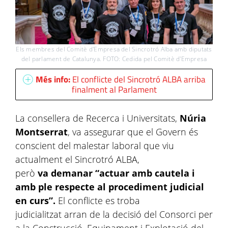
Els membres del Comitè d'Empresa del Sincrotró Alba amb diputats
del parlament de Catalunya. FOTO: Cedida pel Comitè d'Empresa
Més info:
El conflicte del Sincrotró ALBA arriba
finalment al Parlament
La consellera de Recerca i Universitats,
Núria
Montserrat
, va assegurar que el Govern és
conscient del malestar laboral que viu
actualment el Sincrotró ALBA,
però
va demanar “actuar amb cautela i
amb ple respecte al procediment judicial
en curs”.
El conflicte es troba
judicialitzat arran de la decisió del Consorci per