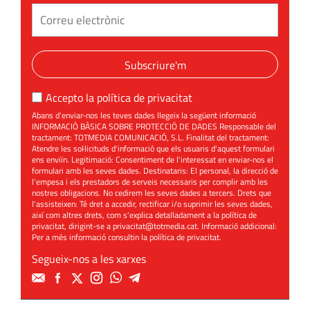
Subscriure'm
Accepto la
política de privacitat
Abans d'enviar-nos les teves dades llegeix la següent informació
INFORMACIÓ BÀSICA SOBRE PROTECCIÓ DE DADES Responsable del
tractament: TOTMEDIA COMUNICACIÓ, S.L. Finalitat del tractament:
Atendre les sol·licituds d'informació que els usuaris d'aquest formulari
ens enviïn. Legitimació: Consentiment de l'interessat en enviar-nos el
formulari amb les seves dades. Destinataris: El personal, la direcció de
l'empesa i els prestadors de serveis necessaris per complir amb les
nostres obligacions. No cedirem les seves dades a tercers. Drets que
l'assisteixen: Té dret a accedir, rectificar i/o suprimir les seves dades,
així com altres drets, com s'explica detalladament a la política de
privacitat, dirigint-se a
privacitat@totmedia.cat
. Informació addicional:
Per a més informació consultin la
política de privacitat
.
Segueix-nos a les xarxes