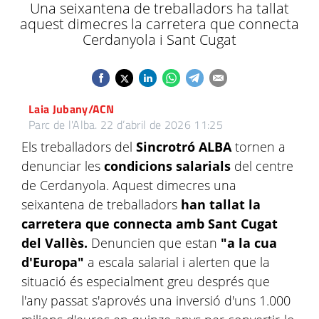
Una seixantena de treballadors ha tallat
aquest dimecres la carretera que connecta
Cerdanyola i Sant Cugat
Laia Jubany/ACN
Parc de l'Alba.
22 d’abril de 2026 11:25
Els treballadors del
Sincrotró ALBA
tornen a
denunciar les
condicions salarials
del centre
de Cerdanyola. Aquest dimecres una
seixantena de treballadors
han tallat la
carretera que connecta amb Sant Cugat
del Vallès.
Denuncien que estan
"a la cua
d'Europa"
a escala salarial i alerten que la
situació és especialment greu després que
l'any passat s'aprovés una inversió d'uns 1.000