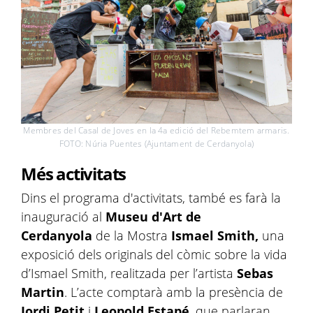
Membres del Casal de Joves en la 4a edició del Rebemtem armaris.
FOTO: Núria Puentes (Ajuntament de Cerdanyola)
Més activitats
Dins el programa d'activitats, també es farà la
inauguració al
Museu d'Art de
Cerdanyola
de la Mostra
Ismael Smith,
una
exposició dels originals del còmic sobre la vida
d’Ismael Smith, realitzada per l’artista
Sebas
Martin
. L’acte comptarà amb la presència de
Jordi Petit
i
Leopold Estapé
, que parlaran