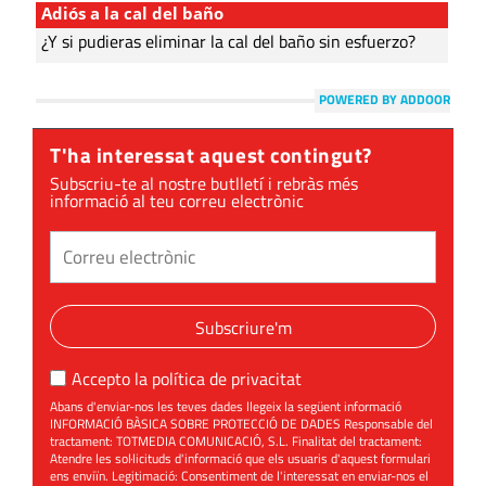
Adiós a la cal del baño
¿Y si pudieras eliminar la cal del baño sin esfuerzo?
POWERED BY ADDOOR
T'ha interessat aquest contingut?
Subscriu-te al nostre butlletí i rebràs més
informació al teu correu electrònic
Subscriure'm
Accepto la
política de privacitat
Abans d'enviar-nos les teves dades llegeix la següent informació
INFORMACIÓ BÀSICA SOBRE PROTECCIÓ DE DADES Responsable del
tractament: TOTMEDIA COMUNICACIÓ, S.L. Finalitat del tractament:
Atendre les sol·licituds d'informació que els usuaris d'aquest formulari
ens enviïn. Legitimació: Consentiment de l'interessat en enviar-nos el