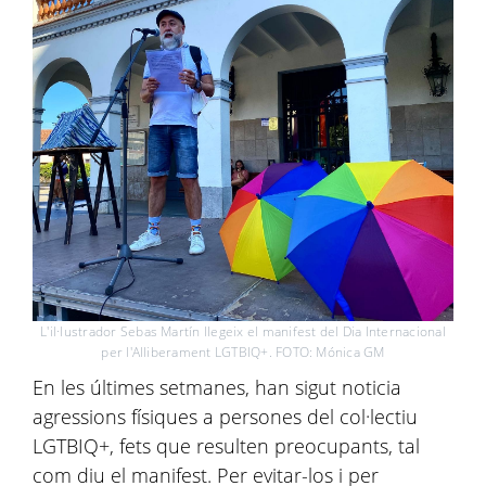
L'il·lustrador Sebas Martín llegeix el manifest del Dia Internacional
per l'Alliberament LGTBIQ+. FOTO: Mónica GM
En les últimes setmanes, han sigut noticia
agressions físiques a persones del col·lectiu
LGTBIQ+, fets que resulten preocupants, tal
com diu el manifest. Per evitar-los i per