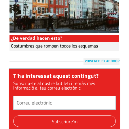
¿De verdad hacen esto?
Costumbres que rompen todos los esquemas
POWERED BY ADDOOR
T'ha interessat aquest contingut?
Subscriu-te al nostre butlletí i rebràs més
informació al teu correu electrònic
Subscriure'm