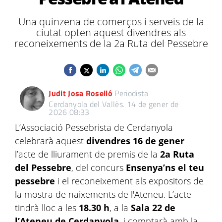
Una quinzena de comerços i serveis de la
ciutat opten aquest divendres als
reconeixements de la 2a Ruta del Pessebre
Judit Josa Roselló
Periodista
Cerdanyola del Vallès.
14 de gener de
2026 08:33
L’Associació Pessebrista de Cerdanyola
celebrarà aquest
divendres 16 de gener
l’acte de lliurament de premis de la
2a Ruta
del Pessebre
, del concurs
Ensenya’ns el teu
pessebre
i el reconeixement als expositors de
la mostra de naixements de l'Ateneu. L’acte
tindrà lloc a les
18.30 h
, a la
Sala 22 de
l’Ateneu de Cerdanyola
, i comptarà amb la