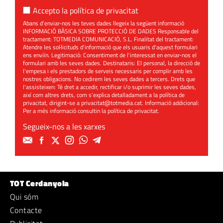
Accepto la
política de privacitat
Abans d'enviar-nos les teves dades llegeix la següent informació
INFORMACIÓ BÀSICA SOBRE PROTECCIÓ DE DADES Responsable del
tractament: TOTMEDIA COMUNICACIÓ, S.L. Finalitat del tractament:
Atendre les sol·licituds d'informació que els usuaris d'aquest formulari
ens enviïn. Legitimació: Consentiment de l'interessat en enviar-nos el
formulari amb les seves dades. Destinataris: El personal, la direcció de
l'empesa i els prestadors de serveis necessaris per complir amb les
nostres obligacions. No cedirem les seves dades a tercers. Drets que
l'assisteixen: Té dret a accedir, rectificar i/o suprimir les seves dades,
així com altres drets, com s'explica detalladament a la política de
privacitat, dirigint-se a
privacitat@totmedia.cat
. Informació addicional:
Per a més informació consultin la
política de privacitat
.
Segueix-nos a les xarxes
TOT Cerdanyola
Qui sóm
Contacte