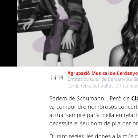
Agrupació Musical de Cerdanyol
Entitat cultural de Cerdanyola de
Cerdanyola del Vallès.
21 de feb
Parlem de Schumann… Però de
Cl
va compondre nombrosos concerts 
actual sempre parla d’ella en rela
necessita el seu nom de pila per p
Durant segles, les dones a la músic