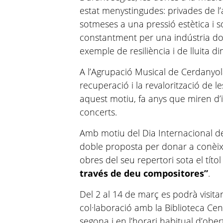
estat menystingudes: privades de l
sotmeses a una pressió estètica i s
constantment per una indústria do
exemple de resiliència i de lluita d
A l’Agrupació Musical de Cerdanyol
recuperació i la revalorització de l
aquest motiu, fa anys que miren d’
concerts.
Amb motiu del Dia Internacional de
doble proposta per donar a conèix
obres del seu repertori sota el títo
través de deu compositores”
.
Del 2 al 14 de març es podrà visita
col·laboració amb la Biblioteca Cen
segona i en l’horari habitual d’obe