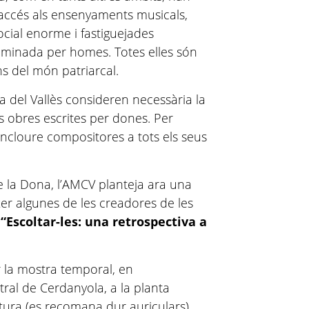
’accés als ensenyaments musicals,
ocial enorme i fastiguejades
minada per homes. Totes elles són
ins del món patriarcal.
a del Vallès consideren necessària la
es obres escrites per dones. Per
incloure compositores a tots els seus
 la Dona, l’AMCV planteja ara una
er algunes de les creadores de les
l
“Escoltar-les: una retrospectiva a
r la mostra temporal, en
tral de Cerdanyola, a la planta
rtura (es recomana dur auriculars).