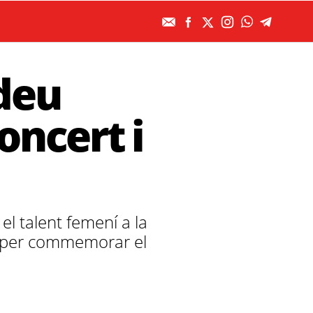
deu
ncert i
 el talent femení a la
eu per commemorar el