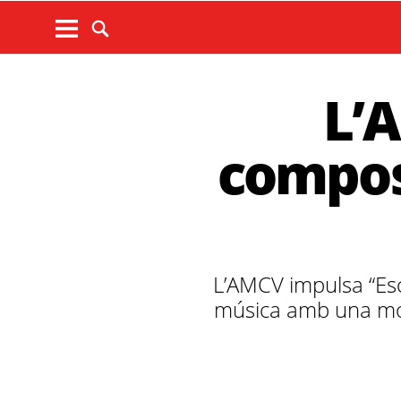
L’
compos
L’AMCV impulsa “Escol
música amb una most