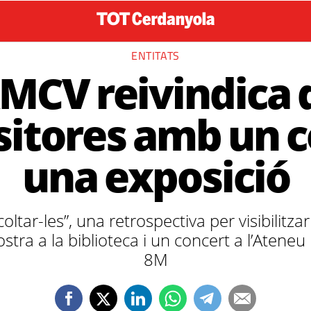
ENTITATS
AMCV reivindica 
itores amb un co
una exposició
tar-les”, una retrospectiva per visibilitzar
ra a la biblioteca i un concert a l’Aten
8M