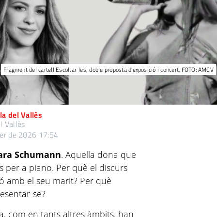
Fragment del cartell Escoltar-les, doble proposta d'exposició i concert. FOTO: AMCV
a del Vallès
l Vallès
rer de 2026 17:54
ara Schumann
. Aquella dona que
per a piano. Per què el discurs
ció amb el seu marit? Per què
resentar-se?
a, com en tants altres àmbits, han