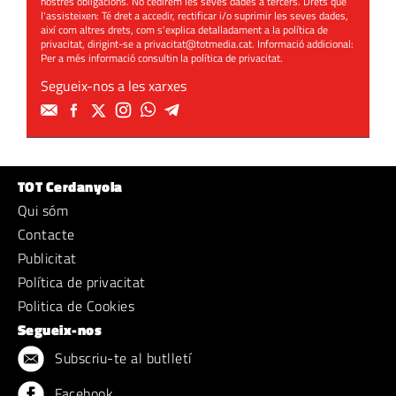
nostres obligacions. No cedirem les seves dades a tercers. Drets que
l'assisteixen: Té dret a accedir, rectificar i/o suprimir les seves dades,
així com altres drets, com s'explica detalladament a la política de
privacitat, dirigint-se a
privacitat@totmedia.cat
. Informació addicional:
Per a més informació consultin la
política de privacitat
.
Segueix-nos a les xarxes
TOT Cerdanyola
Qui sóm
Contacte
Publicitat
Política de privacitat
Politica de Cookies
Segueix-nos
Subscriu-te al butlletí
Facebook