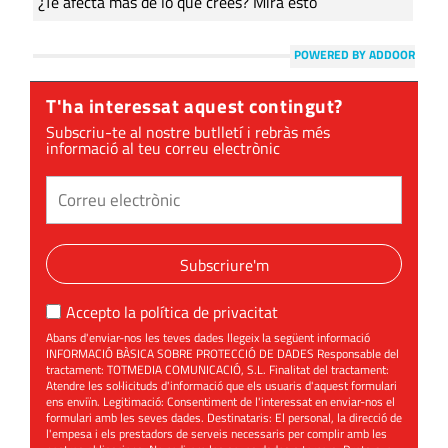
¿Te afecta más de lo que crees? Mira esto
POWERED BY ADDOOR
T'ha interessat aquest contingut?
Subscriu-te al nostre butlletí i rebràs més
informació al teu correu electrònic
Subscriure'm
Accepto la
política de privacitat
Abans d'enviar-nos les teves dades llegeix la següent informació
INFORMACIÓ BÀSICA SOBRE PROTECCIÓ DE DADES Responsable del
tractament: TOTMEDIA COMUNICACIÓ, S.L. Finalitat del tractament:
Atendre les sol·licituds d'informació que els usuaris d'aquest formulari
ens enviïn. Legitimació: Consentiment de l'interessat en enviar-nos el
formulari amb les seves dades. Destinataris: El personal, la direcció de
l'empesa i els prestadors de serveis necessaris per complir amb les