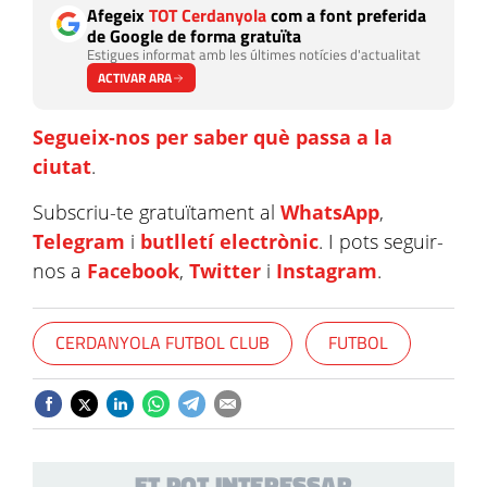
Afegeix
TOT Cerdanyola
com a font preferida
de Google de forma gratuïta
Estigues informat amb les últimes notícies d'actualitat
ACTIVAR ARA
Segueix-nos per saber què passa a la
ciutat
.
Subscriu-te gratuïtament al
WhatsApp
,
Telegram
i
butlletí electrònic
. I pots seguir-
nos a
Facebook
,
Twitter
i
Instagram
.
CERDANYOLA FUTBOL CLUB
FUTBOL
ET POT INTERESSAR