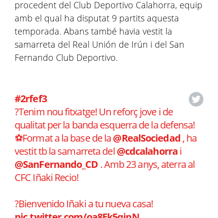
procedent del Club Deportivo Calahorra, equip
amb el qual ha disputat 9 partits aquesta
temporada. Abans també havia vestit la
samarreta del Real Unión de Irún i del San
Fernando Club Deportivo.
#2rfef3
?Tenim nou fitxatge! Un reforç jove i de
qualitat per la banda esquerra de la defensa!
⚽️Format a la base de la
@RealSociedad
, ha
vestit tb la samarreta del
@cdcalahorra
i
@SanFernando_CD
. Amb 23 anys, aterra al
CFC Iñaki Recio!
?Bienvenido Iñaki a tu nueva casa!
pic.twitter.com/oa8Ek5qipN