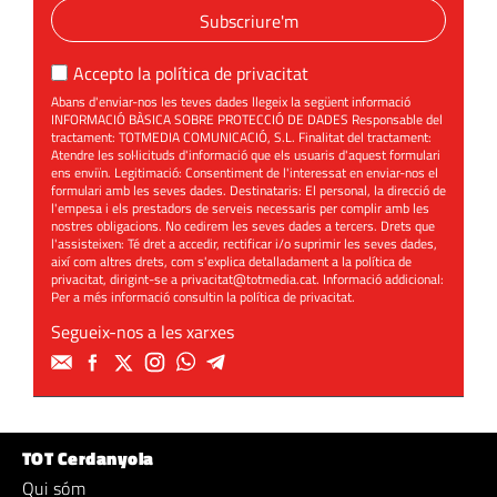
Subscriure'm
Accepto la
política de privacitat
Abans d'enviar-nos les teves dades llegeix la següent informació
INFORMACIÓ BÀSICA SOBRE PROTECCIÓ DE DADES Responsable del
tractament: TOTMEDIA COMUNICACIÓ, S.L. Finalitat del tractament:
Atendre les sol·licituds d'informació que els usuaris d'aquest formulari
ens enviïn. Legitimació: Consentiment de l'interessat en enviar-nos el
formulari amb les seves dades. Destinataris: El personal, la direcció de
l'empesa i els prestadors de serveis necessaris per complir amb les
nostres obligacions. No cedirem les seves dades a tercers. Drets que
l'assisteixen: Té dret a accedir, rectificar i/o suprimir les seves dades,
així com altres drets, com s'explica detalladament a la política de
privacitat, dirigint-se a
privacitat@totmedia.cat
. Informació addicional:
Per a més informació consultin la
política de privacitat
.
Segueix-nos a les xarxes
TOT Cerdanyola
Qui sóm