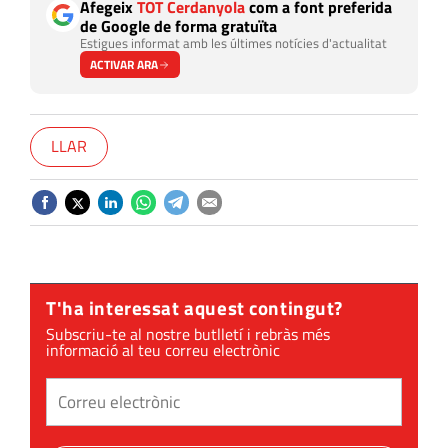
Afegeix
TOT Cerdanyola
com a font preferida
de Google de forma gratuïta
Estigues informat amb les últimes notícies d'actualitat
ACTIVAR ARA
LLAR
T'ha interessat aquest contingut?
Subscriu-te al nostre butlletí i rebràs més
informació al teu correu electrònic