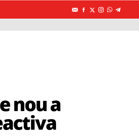
de nou a
eactiva