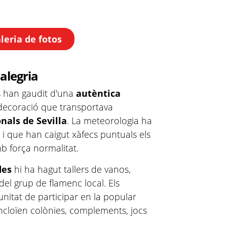
aleria de fotos
alegria
ts han gaudit d'una
autèntica
decoració que transportava
onals de Sevilla
. La meteorologia ha
t i que han caigut xàfecs puntuals els
b força normalitat.
des
hi ha hagut tallers de vanos,
el grup de flamenc local. Els
unitat de participar en la popular
incloïen colònies, complements, jocs