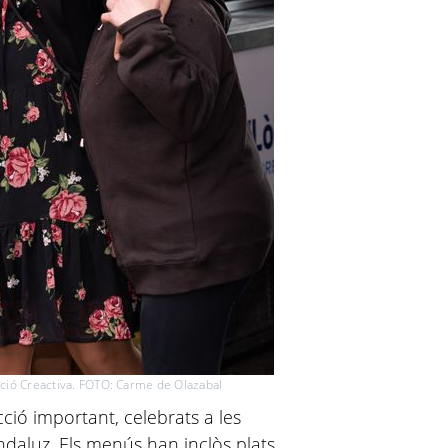
ació Creactiva. FOTO: Carme de Olazabal
cció important, celebrats a les
ndaluz. Els menús han inclòs plats