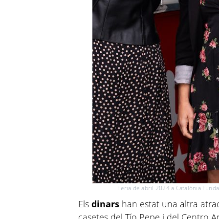
Feria de abril 2024 a Catalònia Fund
Els
dinars
han estat una altra atra
casetes del Tío Pepe i del Centro A