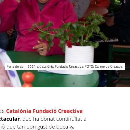
Feria de abril 2024 a Catalònia Fundació Creactiva. FOTO: Carme de Olazabal
 de
Catalònia Fundació Creactiva
ctacular
, que ha donat continuïtat al
ció que tan bon gust de boca va