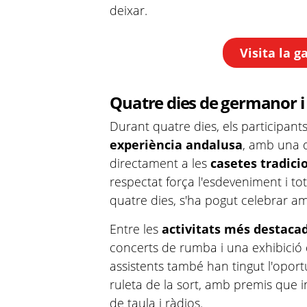
deixar.
Visita la g
Quatre dies de germanor i 
Durant quatre dies, els participan
experiència andalusa
, amb una 
directament a les
casetes tradici
respectat força l'esdeveniment i to
quatre dies, s'ha pogut celebrar am
Entre les
activitats més destaca
concerts de rumba i una exhibició d
assistents també han tingut l'oport
ruleta de la sort, amb premis que 
de taula i ràdios.