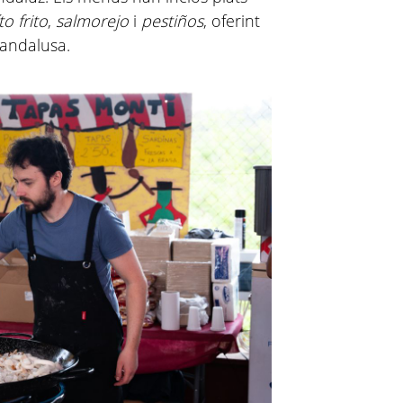
o frito
,
salmorejo
i
pestiños
, oferint
 andalusa.