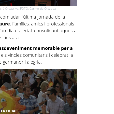
ació Creactiva. FOTO: Carme de Olazabal
 acomiadar l’última jornada de la
caure
. Famílies, amics i professionals
'un dia especial, consolidant aquesta
 fins ara.
esdeveniment memorable per a
 els vincles comunitaris i celebrat la
 germanor i alegria.
 LA CIUTAT