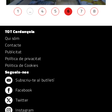
1
...
4
5
6
7
8
TOT Cerdanyola
Qui sóm
Contacte
Publicitat
Política de privacitat
Politica de Cookies
Segueix-nos
Subscriu-te al butlletí
Facebook
Twitter
Instagram