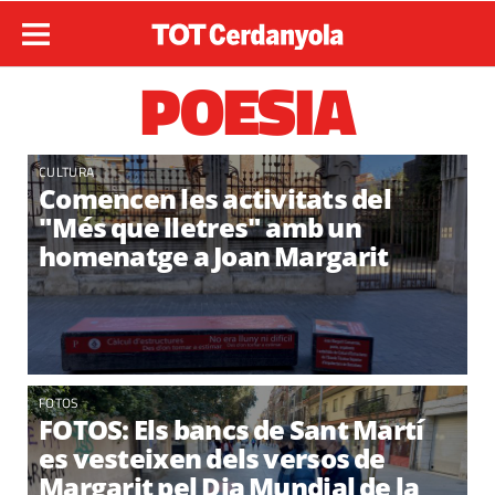
POESIA
CULTURA
Comencen les activitats del
"Més que lletres" amb un
homenatge a Joan Margarit
FOTOS
FOTOS: Els bancs de Sant Martí
es vesteixen dels versos de
Margarit pel Dia Mundial de la