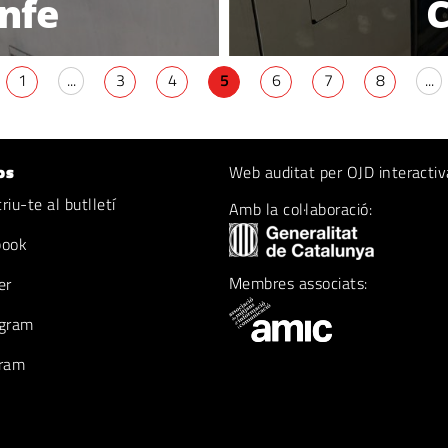
enfe
C
1
...
3
4
5
6
7
8
...
os
Web auditat per OJD interactiv
iu-te al butlletí
Amb la col·laboració:
book
Membres associats:
er
gram
ram