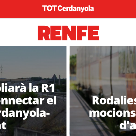
RENFE
iarà la R1
onnectar el
Rodalies
danyola-
mocions 
at
d'