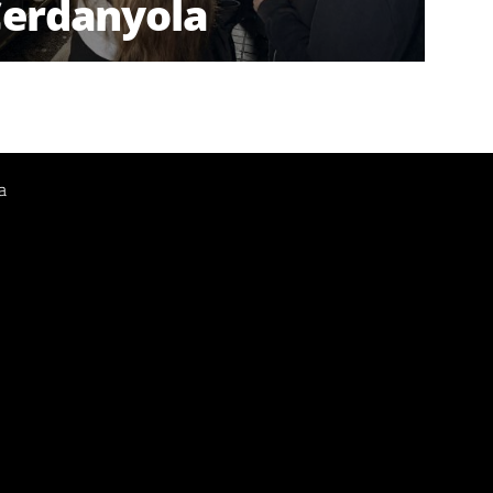
erdanyola
a