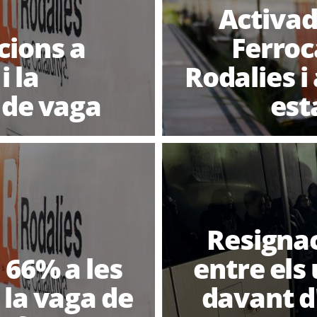
Activad
cions a
Ferroc
i la
Rodalies i
 de vaga
est
Resignac
 66% a les
entre els
 la vaga de
davant d