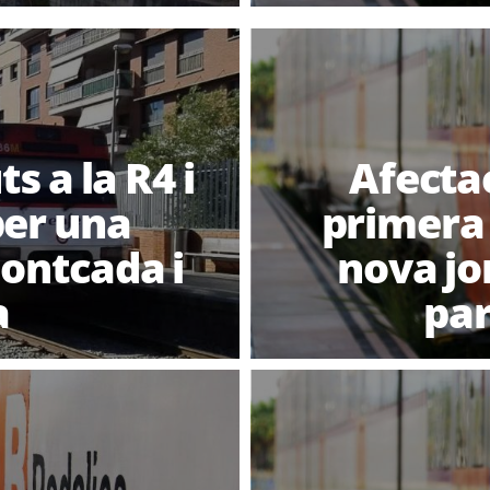
s a la R4 i
Afecta
per una
primera 
Montcada i
nova jo
a
par