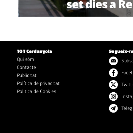
set dies a R
TOT Cerdanyola
Segueix-n
Qui sóm
Subscr
Contacte
Face
Publicitat
Política de privacitat
Twitt
Politica de Cookies
Insta
Teleg