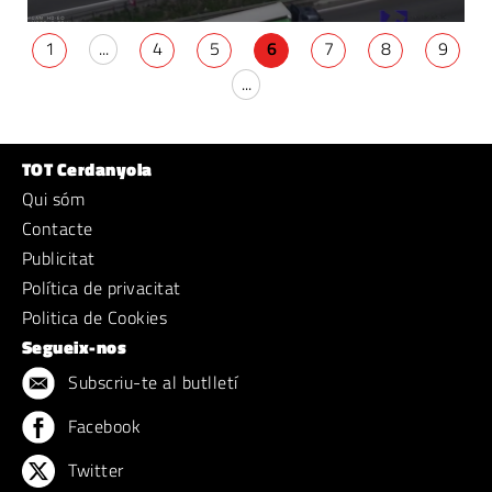
1
...
4
5
6
7
8
9
...
TOT Cerdanyola
Qui sóm
Contacte
Publicitat
Política de privacitat
Politica de Cookies
Segueix-nos
Subscriu-te al butlletí
Facebook
Twitter