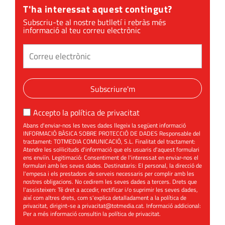
T'ha interessat aquest contingut?
Subscriu-te al nostre butlletí i rebràs més
informació al teu correu electrònic
Subscriure'm
Accepto la
política de privacitat
Abans d'enviar-nos les teves dades llegeix la següent informació
INFORMACIÓ BÀSICA SOBRE PROTECCIÓ DE DADES Responsable del
tractament: TOTMEDIA COMUNICACIÓ, S.L. Finalitat del tractament:
Atendre les sol·licituds d'informació que els usuaris d'aquest formulari
ens enviïn. Legitimació: Consentiment de l'interessat en enviar-nos el
formulari amb les seves dades. Destinataris: El personal, la direcció de
l'empesa i els prestadors de serveis necessaris per complir amb les
nostres obligacions. No cedirem les seves dades a tercers. Drets que
l'assisteixen: Té dret a accedir, rectificar i/o suprimir les seves dades,
així com altres drets, com s'explica detalladament a la política de
privacitat, dirigint-se a
privacitat@totmedia.cat
. Informació addicional:
Per a més informació consultin la
política de privacitat
.