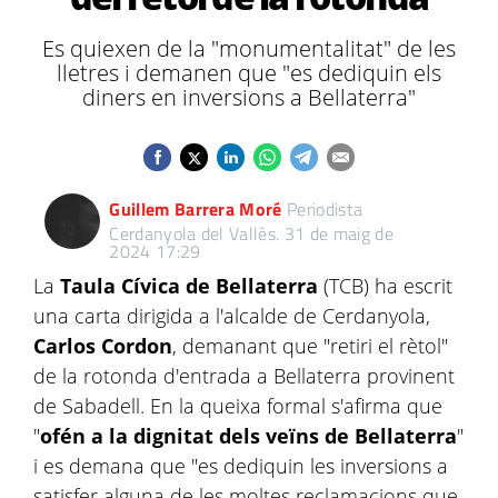
Es quiexen de la "monumentalitat" de les
lletres i demanen que "es dediquin els
diners en inversions a Bellaterra"
Guillem Barrera Moré
Periodista
Cerdanyola del Vallès.
31 de maig de
2024 17:29
La
Taula Cívica de Bellaterra
(TCB) ha escrit
una carta dirigida a l'alcalde de Cerdanyola,
Carlos Cordon
, demanant que "retiri el rètol"
de la rotonda d'entrada a Bellaterra provinent
de Sabadell. En la queixa formal s'afirma que
"
ofén a la dignitat dels veïns de Bellaterra
"
i es demana que "es dediquin les inversions a
satisfer alguna de les moltes reclamacions que