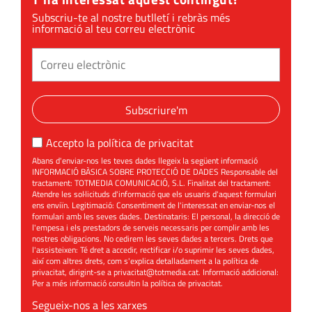
Subscriu-te al nostre butlletí i rebràs més
informació al teu correu electrònic
Subscriure'm
Accepto la
política de privacitat
Abans d'enviar-nos les teves dades llegeix la següent informació
INFORMACIÓ BÀSICA SOBRE PROTECCIÓ DE DADES Responsable del
tractament: TOTMEDIA COMUNICACIÓ, S.L. Finalitat del tractament:
Atendre les sol·licituds d'informació que els usuaris d'aquest formulari
ens enviïn. Legitimació: Consentiment de l'interessat en enviar-nos el
formulari amb les seves dades. Destinataris: El personal, la direcció de
l'empesa i els prestadors de serveis necessaris per complir amb les
nostres obligacions. No cedirem les seves dades a tercers. Drets que
l'assisteixen: Té dret a accedir, rectificar i/o suprimir les seves dades,
així com altres drets, com s'explica detalladament a la política de
privacitat, dirigint-se a
privacitat@totmedia.cat
. Informació addicional:
Per a més informació consultin la
política de privacitat
.
Segueix-nos a les xarxes