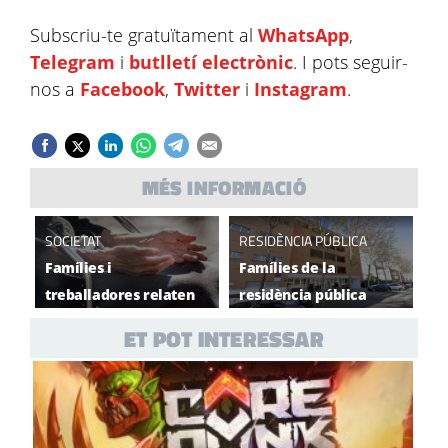
Subscriu-te gratuïtament al
WhatsApp
,
Telegram
i
butlletí electrònic
. I pots seguir-
nos a
Facebook
,
Twitter
i
Instagram
.
MÉS INFORMACIÓ
SOCIETAT
RESIDÈNCIA PÚBLICA
Famílies i
Famílies de la
treballadores relaten
residència pública
una situació límit a la
convoquen una
ET POT INTERESSAR
residència pública
mobilització per
denunciar una “atenció
indigna"