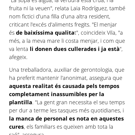
"La sopa és aigua, la verdura està crua, i la
fruita ni la veuen", relata Laia Rodríguez, també
nom fictici d'una filla d'una altra resident,
criticant l'excés d'aliments fregits. "El menjar
és
de baixíssima qualita
t", coincideix Vila, "a
més, a la meva mare li costa menjar, i com que
va lenta
li donen dues cullerades i ja està
",
afegeix.
Una treballadora, auxiliar de gerontologia, que
ha preferit mantenir l'anonimat, assegura que
aquesta realitat és causada pels tempos
completament inassumibles per la
plantilla
. "La gent gran necessita el seu temps
per dur a terme les tasques més quotidianes, i
la manca de personal es nota en aquestes
cures
, els familiars es queixen amb tota la
raó", assegura.