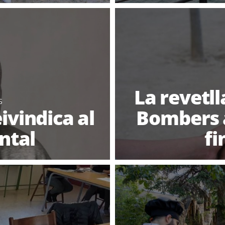
La revetll
S
ivindica al
Bombers a
ntal
fi