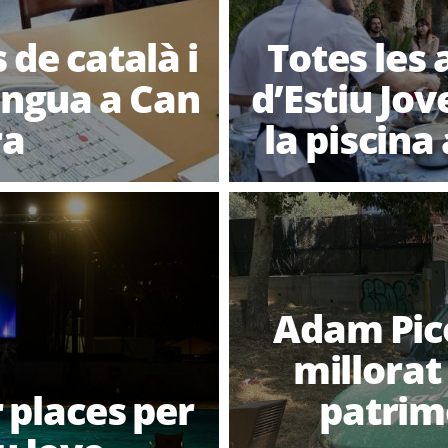
 de català i
Totes les 
lengua a Can
d’Estiu Jov
ra
la piscina
Adam Pic
millorat 
 places per
patrim