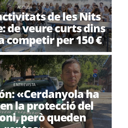
AGENDA
activitats de les Nits
e: de veure curts dins
 a competir per 150 €
ENTREVISTA
ón: «Cerdanyola ha
en la protecció del
oni, però queden