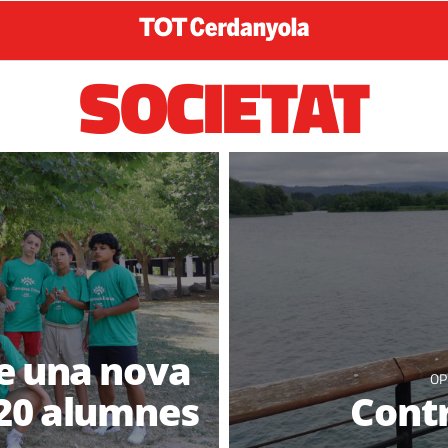
SOCIETAT
e una nova
OP
320 alumnes
Contr