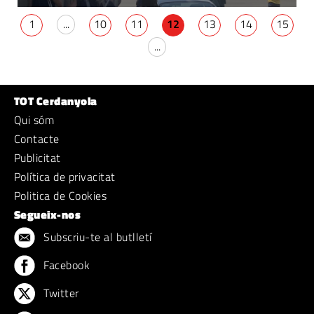
1
...
10
11
12
13
14
15
...
TOT Cerdanyola
Qui sóm
Contacte
Publicitat
Política de privacitat
Politica de Cookies
Segueix-nos
Subscriu-te al butlletí
Facebook
Twitter