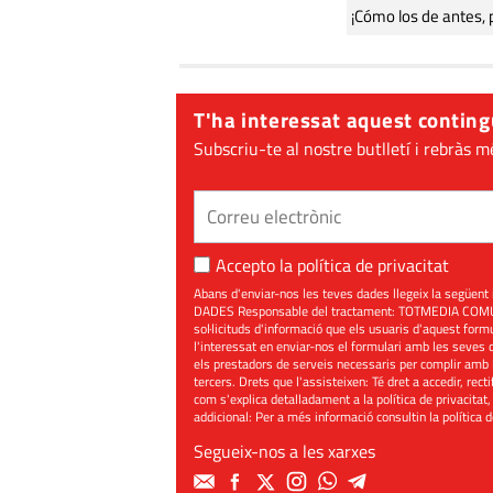
¡Cómo los de antes, 
T'ha interessat aquest conting
Subscriu-te al nostre butlletí i rebràs m
Accepto la
política de privacitat
Abans d'enviar-nos les teves dades llegeix la seg
DADES Responsable del tractament: TOTMEDIA COMUNIC
sol·licituds d'informació que els usuaris d'aquest for
l'interessat en enviar-nos el formulari amb les seves d
els prestadors de serveis necessaris per complir amb 
tercers. Drets que l'assisteixen: Té dret a accedir, rect
com s'explica detalladament a la política de privacitat,
addicional: Per a més informació consultin la
política 
Segueix-nos a les xarxes