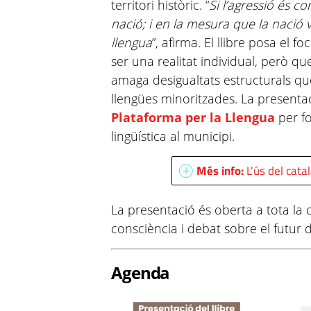
territori històric. “
Si l’agressió és c
nació; i en la mesura que la nació v
llengua
”, afirma. El llibre posa el f
ser una realitat individual, però que,
amaga desigualtats estructurals que
llengües minoritzades. La presentac
Plataforma per la Llengua
per fo
lingüística al municipi.
Més info:
L'ús del cata
La presentació és oberta a tota la c
consciència i debat sobre el futur d
Agenda