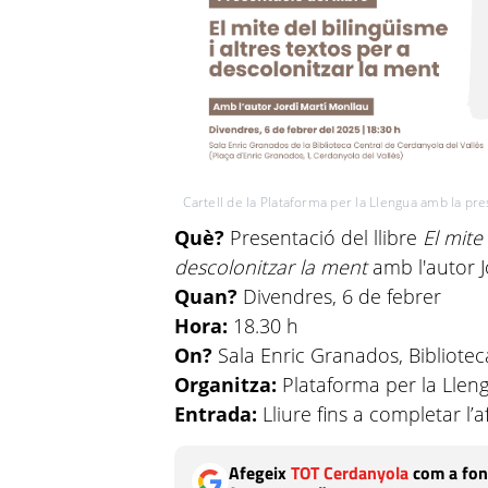
Cartell de la Plataforma per la Llengua amb la pre
Què?
Presentació del llibre
El mite
descolonitzar la ment
amb l'autor 
Quan?
Divendres, 6 de febrer
Hora:
18.30 h
On?
Sala Enric Granados, Bibliotec
Organitza:
Plataforma per la Llen
Entrada:
Lliure fins a completar l
Afegeix
TOT Cerdanyola
com a fon