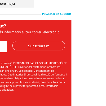
pero mejor!
POWERED BY ADDOOR
ut?
és informació al teu correu electrònic
Subscriure'm
üent informació INFORMACIÓ BÀSICA SOBRE PROTECCIÓ DE
ACIÓ, S.L. Finalitat del tractament: Atendre les
mulari ens enviïn. Legitimació: Consentiment de
ades. Destinataris: El personal, la direcció de l'empesa i
les nostres obligacions. No cedirem les seves dades a
ificar i/o suprimir les seves dades, així com altres drets,
 dirigint-se a
privacitat@totmedia.cat
. Informació
de privacitat
.