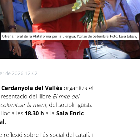
Ofrena floral de la Plataforma per la Llengua, l'Onze de Setembre. Foto: Laia Jubany
rer de 2026 12:42
 Cerdanyola del Vallès
organitza el
resentació del llibre
El mite del
scolonitzar la ment
, del sociolingüista
 lloc a les
18.30 h
a la
Sala Enric
al
.
reflexió sobre l’ús social del català i