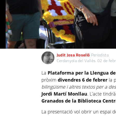
Judit Josa Roselló
Periodista
Cerdanyola del Vallès.
02 de feb
La
Plataforma per la Llengua de
pròxim
divendres 6 de febrer
la p
bilingüisme i altres textos per a de
Jordi Martí Monllau
. L’acte tindrà
Granados de la Biblioteca Centr
La presentació vol obrir un espai de 