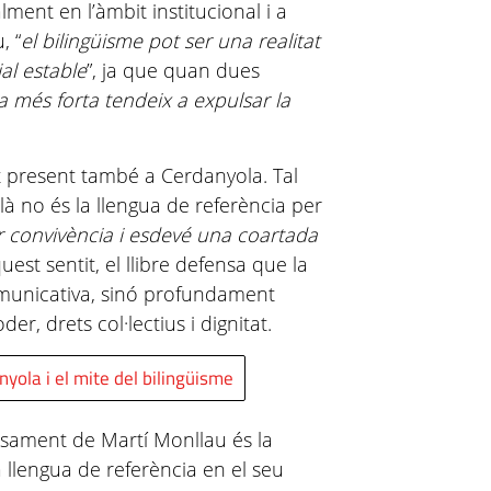
ment en l’àmbit institucional i a
, “
el bilingüisme pot ser una realitat
ial estable
”, ja que quan dues
la més forta tendeix a expulsar la
 present també a Cerdanyola. Tal
là no és la llengua de referència per
er convivència i esdevé una coartada
quest sentit, el llibre defensa que la
omunicativa, sinó profundament
er, drets col·lectius i dignitat.
nyola i el mite del bilingüisme
ensament de Martí Monllau és la
a llengua de referència en el seu