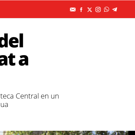
del
at a
ioteca Central en un
gua