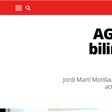
AG
bil
Jordi Martí Monllau
ac