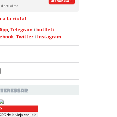
ACTIVAR ARA
 d'actualitat
 a la ciutat
.
App
,
Telegram
i
butlletí
cebook
,
Twitter
i
Instagram
.
INTERESSAR
G
G de la vieja escuela