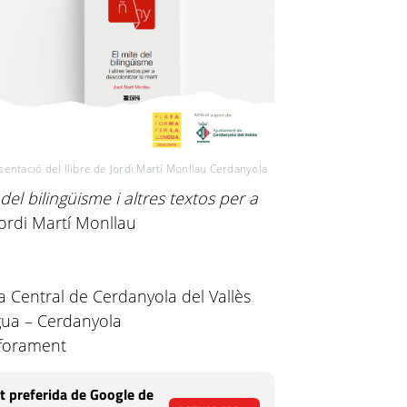
sentació del llibre de Jordi Martí Monllau Cerdanyola
 del bilingüisme i altres textos per a
Jordi Martí Monllau
a Central de Cerdanyola del Vallès
gua – Cerdanyola
’aforament
t preferida de Google de