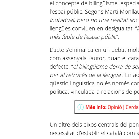
el concepte de bilingüisme, especial
l’espai públic. Segons Martí Monllau
individual, però no una realitat soc
llengües conviuen en desigualtat, “
més feble de l’espai públic
”.
L’acte s’emmarca en un debat molt
com assenyala l’autor, quan el cata
defecte, “
el bilingüisme deixa de s
per al retrocés de la llengua
”. En a
qüestió lingüística no és només c
política, vinculada a relacions de pod
Més info:
Opinió | Cerda
Un altre dels eixos centrals del p
necessitat d’establir el català com 