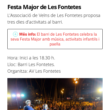
Festa Major de Les Fontetes
L’Associació de Veïns de Les Fontetes proposa
tres dies d’activitats al barri.
Més info:
El barri de Les Fontetes celebra la
seva Festa Major amb música, activitats infantils i
paella
Hora: Inici a les 18.30 h.
Lloc: Barri Les Fontetes.
Organitza: AV Les Fontetes