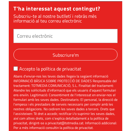
T'ha interessat aquest contingut?
Subscriu-te al nostre butlletí i rebràs més
informació al teu correu electrònic
Subscriure'm
Accepto la
política de privacitat
Abans d'enviar-nos les teves dades llegeix la següent informació
INFORMACIÓ BÀSICA SOBRE PROTECCIÓ DE DADES Responsable del
tractament: TOTMEDIA COMUNICACIÓ, S.L. Finalitat del tractament:
Atendre les sol·licituds d'informació que els usuaris d'aquest formulari
ens enviïn. Legitimació: Consentiment de l'interessat en enviar-nos el
formulari amb les seves dades. Destinataris: El personal, la direcció de
l'empesa i els prestadors de serveis necessaris per complir amb les
nostres obligacions. No cedirem les seves dades a tercers. Drets que
l'assisteixen: Té dret a accedir, rectificar i/o suprimir les seves dades,
així com altres drets, com s'explica detalladament a la política de
privacitat, dirigint-se a
privacitat@totmedia.cat
. Informació addicional:
Per a més informació consultin la
política de privacitat
.