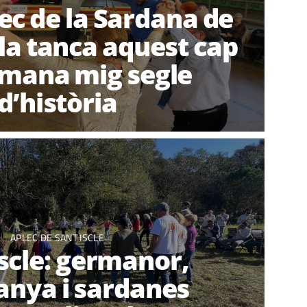
lec de la Sardana de
a tanca aquest cap
tmana mig segle
d’història
APLEC DE SANT ISCLE
Iscle: germanor,
nya i sardanes