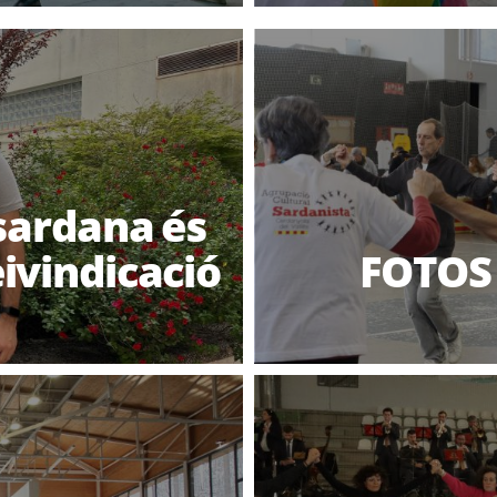
 sardana és
ivindicació
FOTOS 