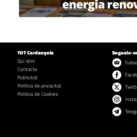
energia reno
TOT Cerdanyola
Segueix-n
Qui sóm
Subscr
Contacte
Face
Publicitat
Política de privacitat
Twitt
Politica de Cookies
Insta
Teleg