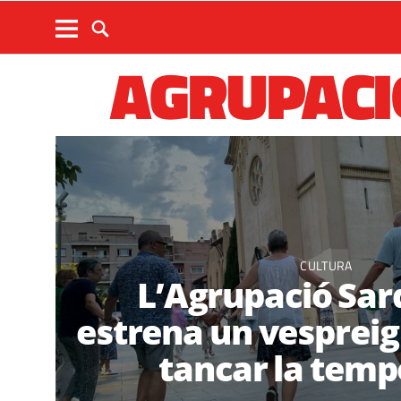
AGRUPACI
CULTURA
L’Agrupació Sar
estrena un vespreig 
tancar la tem