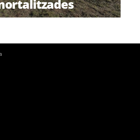
ortalitzades
a