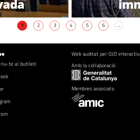
vada
imm
1
2
3
4
5
6
...
os
Web auditat per OJD interactiv
iu-te al butlletí
Amb la col·laboració:
book
Membres associats:
er
gram
ram