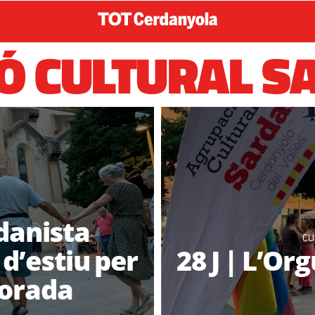
Ó CULTURAL S
danista
CU
d’estiu per
28 J | L’Or
porada