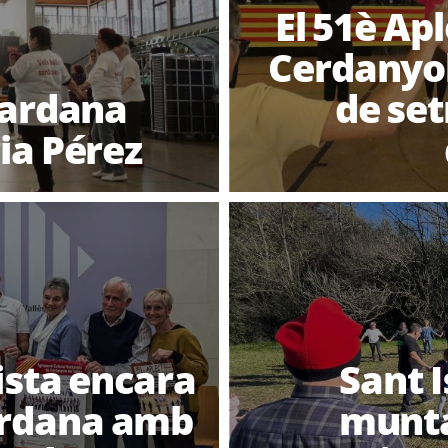
El 51è Ap
Cerdanyol
sardana
de se
ia Pérez
ista encara
Sant 
Sardana amb
munta