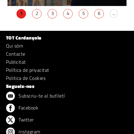
1
2
3
4
5
6
...
TOT Cerdanyola
Qui sóm
Contacte
Publicitat
Política de privacitat
Politica de Cookies
Segueix-nos
Subscriu-te al butlletí
Facebook
Twitter
Instagram