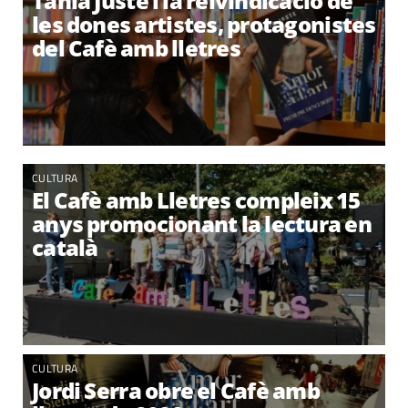
Tània Juste i la reivindicació de
les dones artistes, protagonistes
del Cafè amb lletres
CULTURA
El Cafè amb Lletres compleix 15
anys promocionant la lectura en
català
CULTURA
Jordi Serra obre el Cafè amb