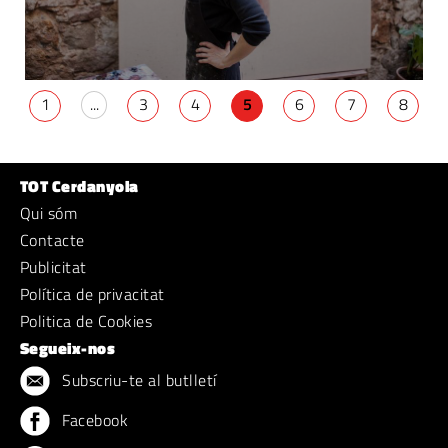
1
...
3
4
5
6
7
8
TOT Cerdanyola
Qui sóm
Contacte
Publicitat
Política de privacitat
Politica de Cookies
Segueix-nos
Subscriu-te al butlletí
Facebook