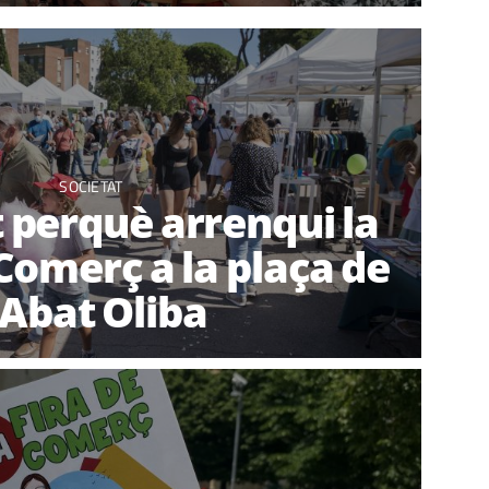
SOCIETAT
t perquè arrenqui la
 Comerç a la plaça de
'Abat Oliba