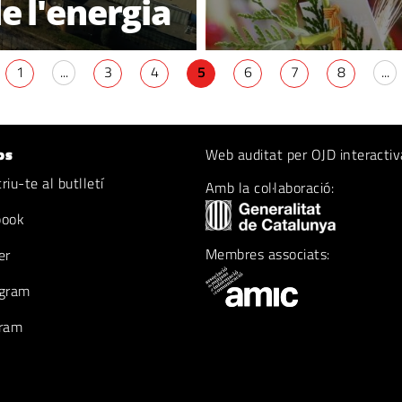
e l'energia
1
...
3
4
5
6
7
8
...
os
Web auditat per OJD interactiv
iu-te al butlletí
Amb la col·laboració:
book
Membres associats:
er
gram
ram