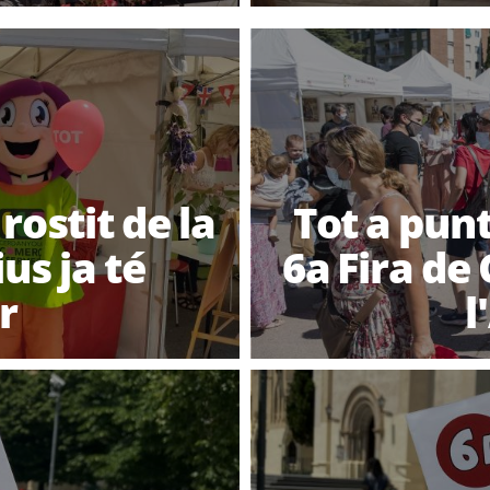
rostit de la
Tot a pun
us ja té
6a Fira de
r
l