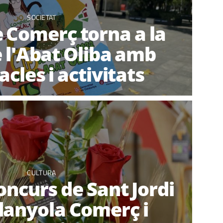
SOCIETAT
e Comerç torna a la
e l'Abat Oliba amb
cles i activitats
CULTURA
oncurs de Sant Jordi
danyola Comerç i