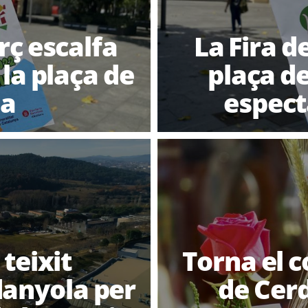
rç escalfa
La Fira d
la plaça de
plaça d
ba
especta
 teixit
Torna el c
danyola per
de Cer