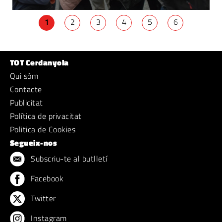
1
2
3
4
5
6
TOT Cerdanyola
Qui sóm
Contacte
Publicitat
Política de privacitat
Politica de Cookies
Segueix-nos
Subscriu-te al butlletí
Facebook
Twitter
Instagram