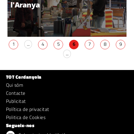
l'Aranya
1
...
4
5
6
7
8
9
...
TOT Cerdanyola
Qui sóm
Contacte
Publicitat
Política de privacitat
Politica de Cookies
Segueix-nos