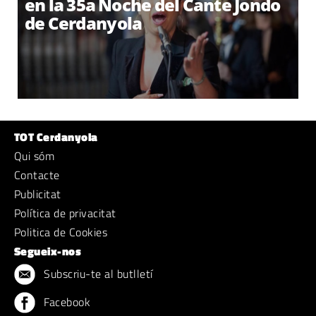
en la 35a Noche del Cante Jondo
de Cerdanyola
TOT Cerdanyola
Qui sóm
Contacte
Publicitat
Política de privacitat
Politica de Cookies
Segueix-nos
Subscriu-te al butlletí
Facebook