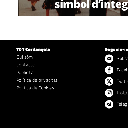
símbol d’integ
TOT Cerdanyola
Segueix-n
Qui sóm
Subscr
Contacte
Face
Publicitat
Política de privacitat
Twitt
Politica de Cookies
Insta
Teleg