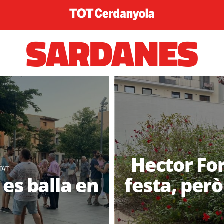
SARDANES
Hector For
TAT
 es balla en
festa, per