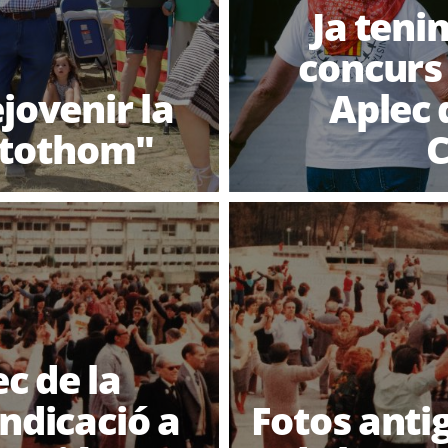
Ja teni
concurs 
ejovenir la
Aplec 
a tothom"
C
ec de la
indicació a
Fotos anti