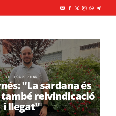
CULTURA POPULAR
nés: "La sardana és
ò també reivindicació
i llegat"