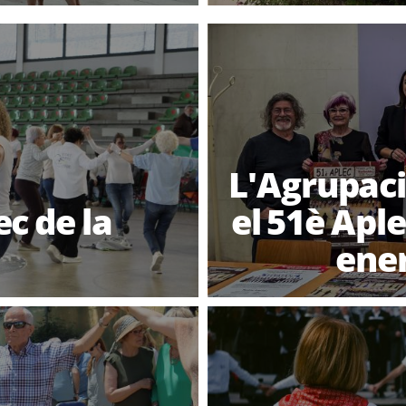
L'Agrupaci
c de la
el 51è Apl
ene