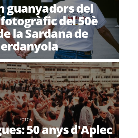
m guanyadors del
fotogràfic del 50è
de la Sardana de
erdanyola
FOTOS
gues: 50 anys d'Aplec