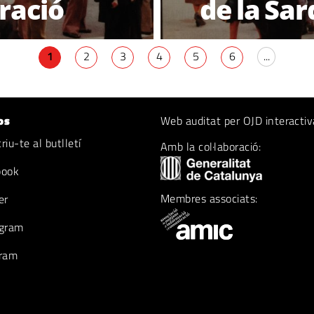
ració
de la Sa
1
2
3
4
5
6
...
os
Web auditat per OJD interactiv
iu-te al butlletí
Amb la col·laboració:
book
Membres associats:
er
gram
ram