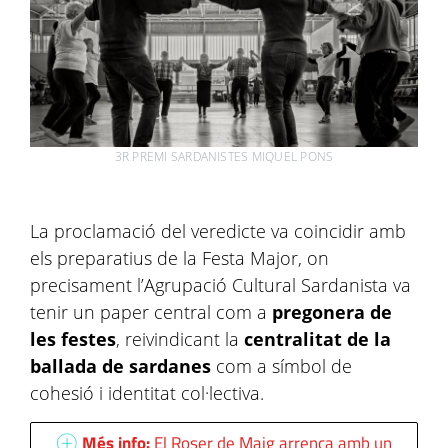
3R PREMI SARDANISTES MIQUEL PONS
La proclamació del veredicte va coincidir amb
els preparatius de la Festa Major, on
precisament l’Agrupació Cultural Sardanista va
tenir un paper central com a
pregonera de
les festes
, reivindicant la
centralitat de la
ballada de sardanes
com a símbol de
cohesió i identitat col·lectiva.
Més info:
El Roser de Maig arrenca amb un