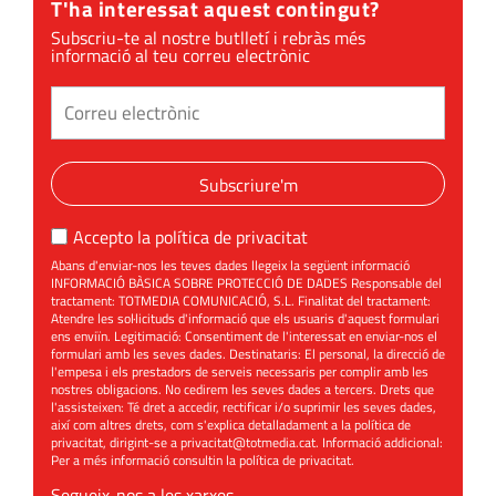
T'ha interessat aquest contingut?
Subscriu-te al nostre butlletí i rebràs més
informació al teu correu electrònic
Subscriure'm
Accepto la
política de privacitat
Abans d'enviar-nos les teves dades llegeix la següent informació
INFORMACIÓ BÀSICA SOBRE PROTECCIÓ DE DADES Responsable del
tractament: TOTMEDIA COMUNICACIÓ, S.L. Finalitat del tractament:
Atendre les sol·licituds d'informació que els usuaris d'aquest formulari
ens enviïn. Legitimació: Consentiment de l'interessat en enviar-nos el
formulari amb les seves dades. Destinataris: El personal, la direcció de
l'empesa i els prestadors de serveis necessaris per complir amb les
nostres obligacions. No cedirem les seves dades a tercers. Drets que
l'assisteixen: Té dret a accedir, rectificar i/o suprimir les seves dades,
així com altres drets, com s'explica detalladament a la política de
privacitat, dirigint-se a
privacitat@totmedia.cat
. Informació addicional:
Per a més informació consultin la
política de privacitat
.
Segueix-nos a les xarxes