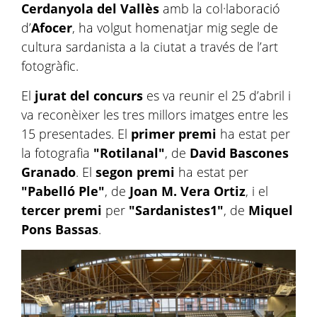
Cerdanyola del Vallès
amb la col·laboració
d’
Afocer
, ha volgut homenatjar mig segle de
cultura sardanista a la ciutat a través de l’art
fotogràfic.
El
jurat del concurs
es va reunir el 25 d’abril i
va reconèixer les tres millors imatges entre les
15 presentades. El
primer premi
ha estat per
la fotografia
"Rotilanal"
, de
David Bascones
Granado
. El
segon premi
ha estat per
"Pabelló Ple"
, de
Joan M. Vera Ortiz
, i el
tercer premi
per
"Sardanistes1"
, de
Miquel
Pons Bassas
.