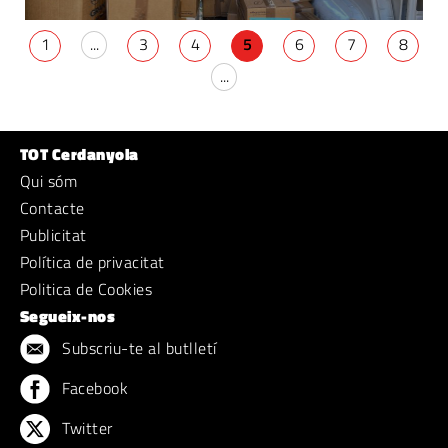
1
...
3
4
5
6
7
8
...
TOT Cerdanyola
Qui sóm
Contacte
Publicitat
Política de privacitat
Politica de Cookies
Segueix-nos
Subscriu-te al butlletí
Facebook
Twitter