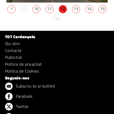
1
...
10
11
12
13
14
15
...
TOT Cerdanyola
Qui sóm
Contacte
Publicitat
Política de privacitat
Politica de Cookies
Segueix-nos
Subscriu-te al butlletí
Facebook
Twitter