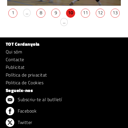
1
...
8
9
10
11
12
13
...
TOT Cerdanyola
Qui sóm
Contacte
Publicitat
Política de privacitat
Politica de Cookies
Segueix-nos
Subscriu-te al butlletí
Facebook
Twitter