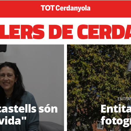
LERS DE CER
ENTITA
castells són
Entit
vida"
fotog