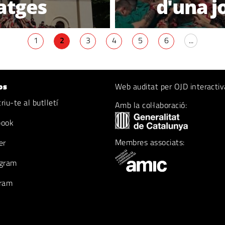
atges
d'una j
1
2
3
4
5
6
...
os
Web auditat per OJD interactiv
iu-te al butlletí
Amb la col·laboració:
book
Membres associats:
er
gram
ram