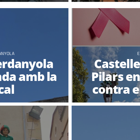
ANYOLA
E
Cerdanyola
Castell
ada amb la
Pilars e
cal
contra 