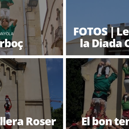
FOTOS | Le
ANYOLA
Arboç
la Diada 
llera Roser
El bon t