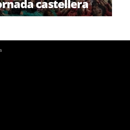
ornada castellera
a